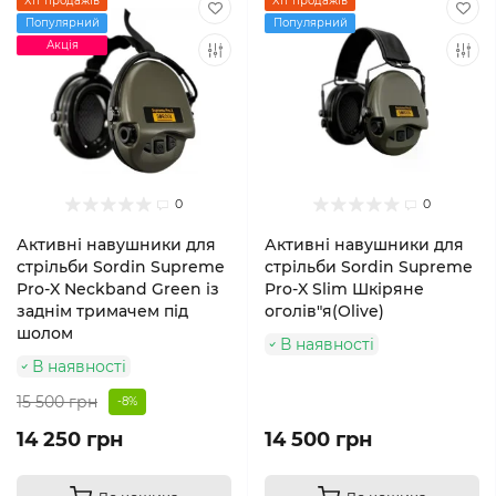
Хіт продажів
Хіт продажів
Популярний
Популярний
Акція
0
0
Активні навушники для
Активні навушники для
стрільби Sordin Supreme
стрільби Sordin Supreme
Pro-X Neckband Green із
Pro-X Slim Шкіряне
заднім тримачем під
оголів"я(Olive)
шолом
В наявності
В наявності
15 500 грн
-8%
14 250 грн
14 500 грн