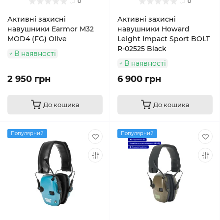
0
0
Активні захисні
Активні захисні
навушники Earmor M32
навушники Howard
MOD4 (FG) Olive
Leight Impact Sport BOLT
R-02525 Black
В наявності
В наявності
2 950 грн
6 900 грн
До кошика
До кошика
Популярний
Популярний