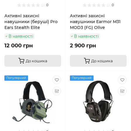
0
0
Активні захисні
Активні захисні
навушники (беруші) Pro
навушники Earmor M31
Ears Stealth Elite
MOD3 (FG) Olive
В наявності
В наявності
12 000 грн
2 900 грн
До кошика
До кошика
Популярний
Популярний