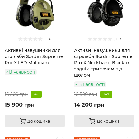
0
0
Активні навушники для
Активні навушники для
стрільби Sordin Supreme
стрільби Sordin Supreme
Pro-X LED Multicam
Pro-X Neckband Black із
заднім тримачем під
В наявності
шолом
В наявності
16 500 грн
16 500 грн
-4%
-14%
15 900 грн
14 200 грн
До кошика
До кошика