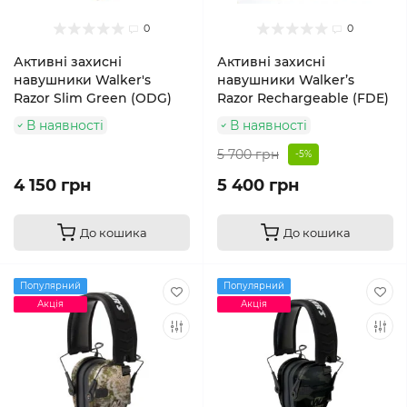
0
0
Активні захисні
Активні захисні
навушники Walker's
навушники Walker’s
Razor Slim Green (ODG)
Razor Rechargeable (FDE)
В наявності
В наявності
5 700 грн
-5%
4 150 грн
5 400 грн
До кошика
До кошика
Популярний
Популярний
Акція
Акція