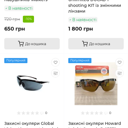
shooting KIT із змінними
В наявності
лінзами
720 грн
-10%
В наявності
650 грн
1 800 грн
До кошика
До кошика
Популярний
Популярний
0
0
Захисні окуляри Global
Захисні окуляри Howard