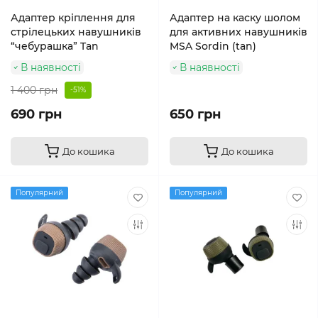
Адаптер кріплення для
Адаптер на каску шолом
стрілецьких навушників
для активних навушників
“чебурашка” Tan
MSA Sordin (tan)
В наявності
В наявності
1 400 грн
-51%
690 грн
650 грн
До кошика
До кошика
Популярний
Популярний