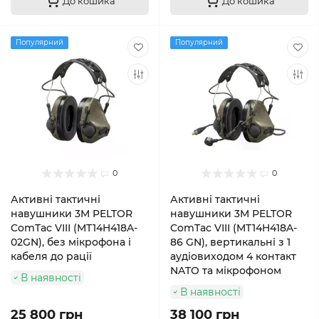
До кошика
До кошика
Популярний
Популярний
0
0
Активні тактичні
Активні тактичні
навушники 3M PELTOR
навушники 3M PELTOR
ComTac VIII (MT14H418A-
ComTac VIII (MT14H418A-
02GN), без мікрофона і
86 GN), вертикальні з 1
кабеля до рації
аудіовиходом 4 контакт
NATO та мікрофоном
В наявності
В наявності
25 800 грн
38 100 грн