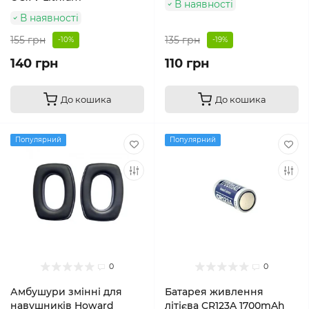
В наявності
В наявності
155 грн
135 грн
-10%
-19%
140 грн
110 грн
До кошика
До кошика
Популярний
Популярний
0
0
Амбушури змінні для
Батарея живлення
навушників Howard
літієва CR123A 1700mAh