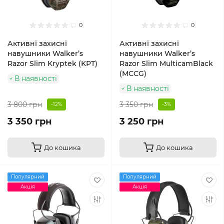
0
0
Активні захисні
Активні захисні
навушники Walker’s
навушники Walker’s
Razor Slim Kryptek (KPT)
Razor Slim MulticamBlack
(MCCG)
В наявності
В наявності
3 800 грн
3 350 грн
-12%
-3%
3 350 грн
3 250 грн
До кошика
До кошика
Популярний
Популярний
Акція
Акція