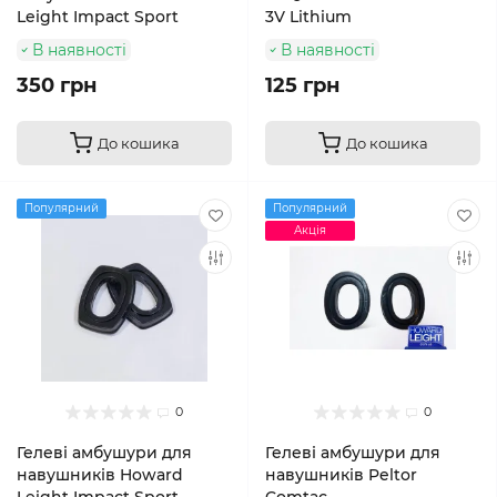
Leight Impact Sport
3V Lithium
В наявності
В наявності
350 грн
125 грн
До кошика
До кошика
Популярний
Популярний
Акція
0
0
Гелеві амбушури для
Гелеві амбушури для
навушників Howard
навушників Peltor