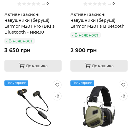
0
0
Активні захисні
Активні захисні
навушники (беруші)
навушники (беруші)
Earmor M20T Pro (BK) з
Earmor M20T з Bluetooth
Bluetooth - NRR30
В наявності
В наявності
3 650 грн
2 900 грн
До кошика
До кошика
Популярний
Популярний