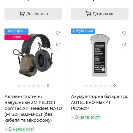
До кошика
До кошика
Популярний
Популярний
Акція
0
0
Активні тактичні
Акумуляторна батарея до
навушники 3M PELTOR
AUTEL EVO Max 4T
ComTac XPI Headset NATO
Protect+
(MT20H682FB-02) (без
В наявності
кабеля та мікрофону)
В наявності