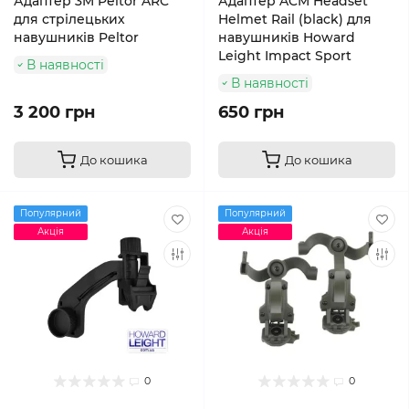
Адаптер 3M Peltor ARC
Адаптер ACM Headset
для стрілецьких
Helmet Rail (black) для
навушників Peltor
навушників Howard
Leight Impact Sport
В наявності
В наявності
3 200 грн
650 грн
До кошика
До кошика
Популярний
Популярний
Акція
Акція
0
0