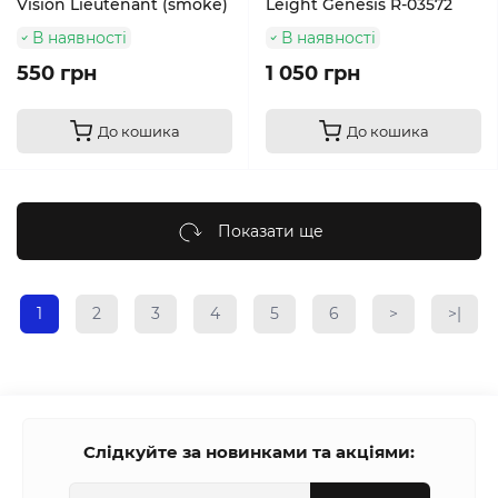
Vision Lieutenant (smoke)
Leight Genesis R-03572
В наявності
В наявності
550 грн
1 050 грн
До кошика
До кошика
Показати ще
1
2
3
4
5
6
>
>|
Слідкуйте за новинками та акціями: