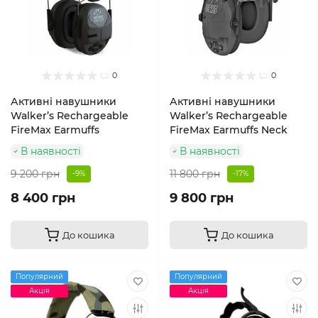
0
0
Активні навушники
Активні навушники
Walker’s Rechargeable
Walker’s Rechargeable
FireMax Earmuffs
FireMax Earmuffs Neck
В наявності
В наявності
9 200 грн
11 800 грн
-9%
-17%
8 400 грн
9 800 грн
До кошика
До кошика
Популярний
Популярний
Акція
Акція