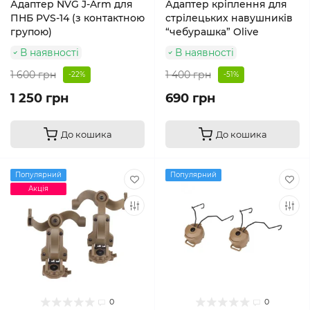
Адаптер NVG J-Arm для
Адаптер кріплення для
ПНБ PVS-14 (з контактною
стрілецьких навушників
групою)
“чебурашка” Olive
В наявності
В наявності
1 600 грн
1 400 грн
-22%
-51%
1 250 грн
690 грн
До кошика
До кошика
Популярний
Популярний
Акція
0
0