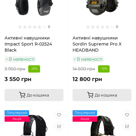
0
0
Активні навушники
Активні навушники
Impact Sport R-02524
Sordin Supreme Pro X
Black
HEADBAND
В наявності
В наявності
3 950 грн
14 500 грн
-10%
-12%
3 550 грн
12 800 грн
До кошика
До кошика
Популярний
Популярний
Акція
Акція