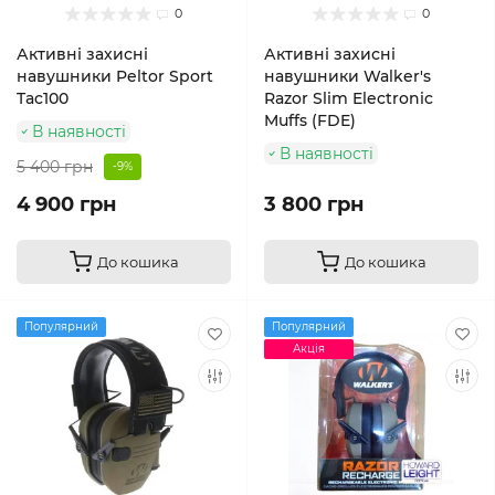
0
0
Активні захисні
Активні захисні
навушники Peltor Sport
навушники Walker's
Tac100
Razor Slim Electronic
Muffs (FDE)
В наявності
В наявності
5 400 грн
-9%
4 900 грн
3 800 грн
До кошика
До кошика
Популярний
Популярний
Акція