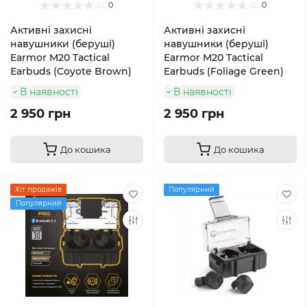
0
0
Активні захисні
Активні захисні
навушники (беруші)
навушники (беруші)
Earmor M20 Tactical
Earmor M20 Tactical
Earbuds (Coyote Brown)
Earbuds (Foliage Green)
В наявності
В наявності
2 950 грн
2 950 грн
До кошика
До кошика
Хіт продажів
Популярний
Популярний