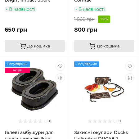
Leight Impact Sport
Comtac
В наявності
В наявності
1 900 грн
-58%
650 грн
800 грн
До кошика
До кошика
Популярний
Популярний
Акція
0
0
Гелеві амбушури для
Захисні окуляри Ducks
навушників Walkers
Unlimited DUCAB-1