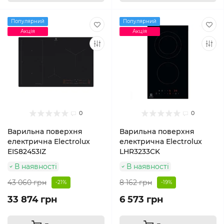
Популярний
Популярний
Акція
Акція
0
0
Варильна поверхня
Варильна поверхня
електрична Electrolux
електрична Electrolux
EIS82453IZ
LHR3233CK
В наявності
В наявності
43 060 грн
8 162 грн
-21%
-19%
33 874 грн
6 573 грн