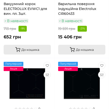
Вакуумний корок
Варильна поверхня
ELECTROLUX EVWC1 для
індукційна Electrolux
вин. пл. 3шт.
CIR60433
В наявності
В наявності
713 грн
19 591 грн
-9%
-21%
652 грн
15 406 грн
До кошика
До кошика
Популярний
Популярний
Акція
Акція
0
0