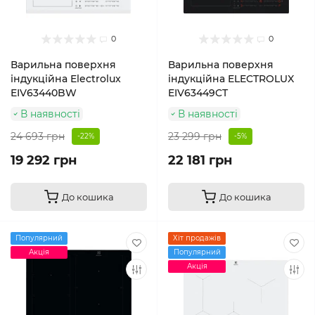
0
0
Варильна поверхня
Варильна поверхня
індукційна Electrolux
індукційна ELECTROLUX
EIV63440BW
EIV63449CT
В наявності
В наявності
24 693 грн
23 299 грн
-22%
-5%
19 292 грн
22 181 грн
До кошика
До кошика
Популярний
Хіт продажів
Акція
Популярний
Акція