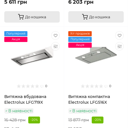
5 611 грн
6 203 грн
До кошика
До кошика
Популярний
Хіт продажів
Акція
Популярний
Акція
0
0
Витяжка вбудована
Витяжка компактна
Electrolux LFG719X
Electrolux LFG516X
В наявності
В наявності
16 428 грн
13 877 грн
-20%
-20%