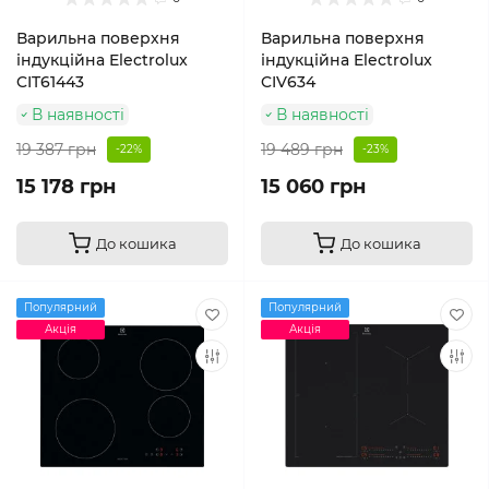
Варильна поверхня
Варильна поверхня
індукційна Electrolux
індукційна Electrolux
CIT61443
CIV634
В наявності
В наявності
19 387 грн
19 489 грн
-22%
-23%
15 178 грн
15 060 грн
До кошика
До кошика
Популярний
Популярний
Акція
Акція