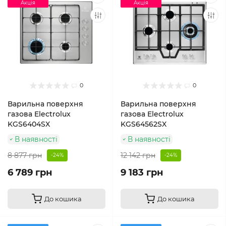
Акція
Акція
0
0
Варильна поверхня
Варильна поверхня
газова Electrolux
газова Electrolux
KGS6404SX
KGS64562SX
В наявності
В наявності
8 877 грн
12 142 грн
-24%
-24%
6 789 грн
9 183 грн
До кошика
До кошика