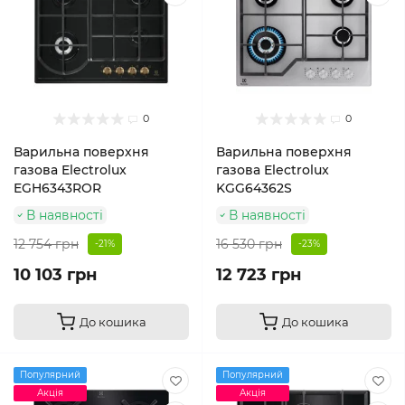
0
0
Варильна поверхня
Варильна поверхня
газова Electrolux
газова Electrolux
EGH6343ROR
KGG64362S
В наявності
В наявності
12 754 грн
16 530 грн
-21%
-23%
10 103 грн
12 723 грн
До кошика
До кошика
Популярний
Популярний
Акція
Акція