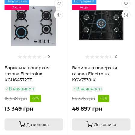
Популярний
Популярний
Акція
Акція
0
0
Варильна поверхня
Варильна поверхня
газова Electrolux
газова Electrolux
KGU643723Z
KGV7539IK
В наявності
В наявності
16 938 грн
56 326 грн
-21%
-17%
13 349 грн
46 897 грн
До кошика
До кошика