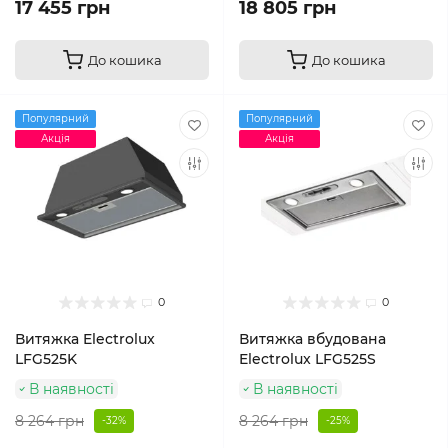
17 455 грн
18 805 грн
До кошика
До кошика
Популярний
Популярний
Акція
Акція
0
0
Витяжка Electrolux
Витяжка вбудована
LFG525K
Electrolux LFG525S
В наявності
В наявності
8 264 грн
8 264 грн
-32%
-25%