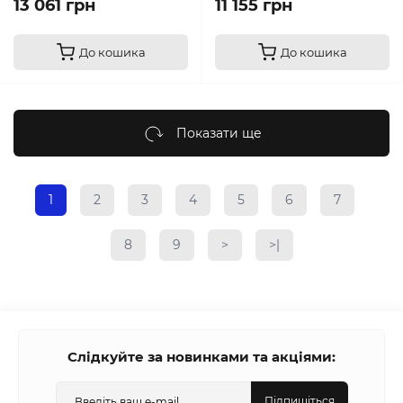
13 061 грн
11 155 грн
До кошика
До кошика
Показати ще
1
2
3
4
5
6
7
8
9
>
>|
Слідкуйте за новинками та акціями:
Підпишіться