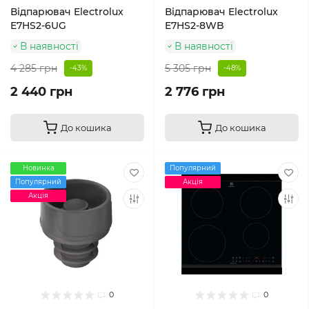
Відпарювач Electrolux
Відпарювач Electrolux
E7HS2-6UG
E7HS2-8WB
В наявності
В наявності
4 285 грн
5 305 грн
-43%
-48%
2 440 грн
2 776 грн
До кошика
До кошика
Новинка
Популярний
Популярний
Акція
Акція
0
0