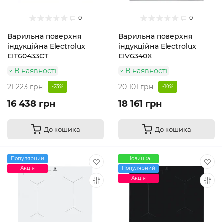
0
0
Варильна поверхня
Варильна поверхня
індукційна Electrolux
індукційна Electrolux
EIT60433CT
EIV6340X
В наявності
В наявності
21 223 грн
20 101 грн
-23%
-10%
16 438 грн
18 161 грн
До кошика
До кошика
Популярний
Новинка
Акція
Популярний
Акція