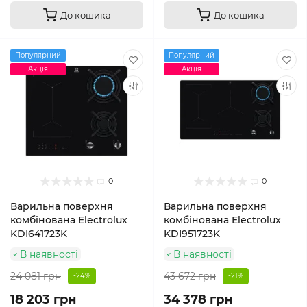
До кошика
До кошика
Популярний
Популярний
Акція
Акція
0
0
Варильна поверхня
Варильна поверхня
комбінована Electrolux
комбінована Electrolux
KDI641723K
KDI951723K
В наявності
В наявності
24 081 грн
43 672 грн
-24%
-21%
18 203 грн
34 378 грн