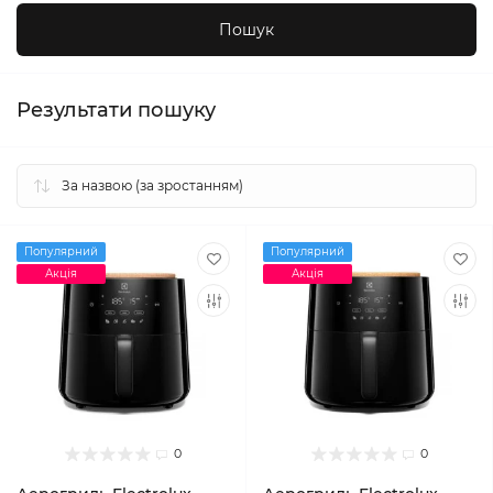
Результати пошуку
Популярний
Популярний
Акція
Акція
0
0