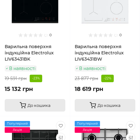
0
0
Варильна поверхня
Варильна поверхня
індукційна Electrolux
індукційна Electrolux
LIV63431BK
LIV63431BW
В наявності
В наявності
19 591 грн
23 877 грн
-23%
-22%
15 132 грн
18 619 грн
До кошика
До кошика
Популярний
Популярний
Акція
Акція