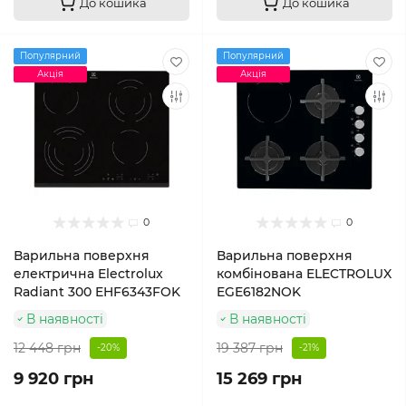
До кошика
До кошика
Популярний
Популярний
Акція
Акція
0
0
Варильна поверхня
Варильна поверхня
електрична Electrolux
комбінована ELECTROLUX
Radiant 300 EHF6343FOK
EGE6182NOK
В наявності
В наявності
12 448 грн
19 387 грн
-20%
-21%
9 920 грн
15 269 грн