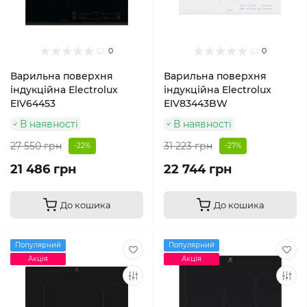
0
0
Варильна поверхня
Варильна поверхня
індукційна Electrolux
індукційна Electrolux
EIV64453
EIV83443BW
В наявності
В наявності
27 550 грн
31 223 грн
-22%
-27%
21 486 грн
22 744 грн
До кошика
До кошика
Популярний
Популярний
Акція
Акція