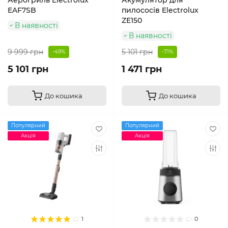
Аерогриль Electrolux
Акумулятор для
EAF7SB
пилососів Electrolux
ZE150
В наявності
В наявності
9 999 грн
5 101 грн
-49%
-71%
5 101 грн
1 471 грн
До кошика
До кошика
Популярний
Популярний
Акція
Акція
1
0