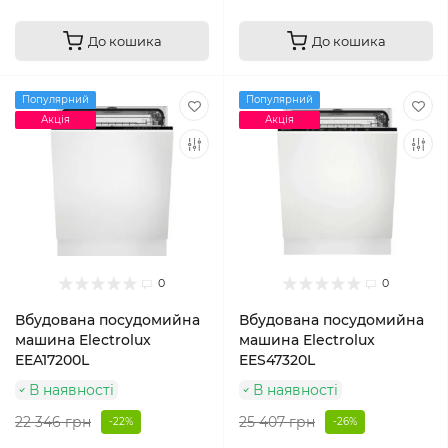
До кошика
До кошика
Популярний
Популярний
Акція
Акція
0
0
Вбудована посудомийна
Вбудована посудомийна
машина Electrolux
машина Electrolux
EEA17200L
EES47320L
В наявності
В наявності
22 346 грн
25 407 грн
-22%
-26%