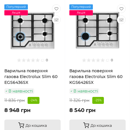
Популярний
Популярний
Акція
Акція
0
0
Варильна поверхня
Варильна поверхня
газова Electrolux Slim 60
газова Electrolux Slim 60
EGS6436SX
KGS6426SX
В наявності
В наявності
11 836 грн
11 326 грн
-24%
-25%
8 948 грн
8 540 грн
До кошика
До кошика