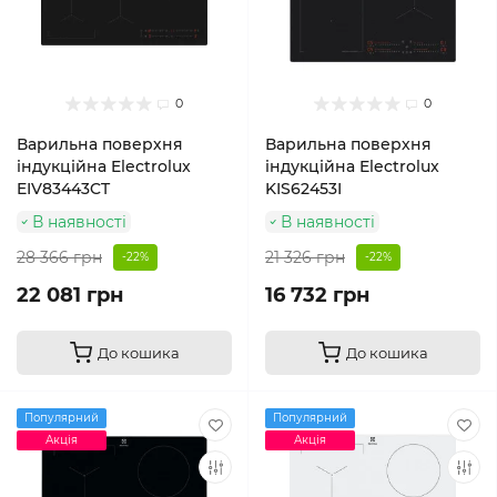
0
0
Варильна поверхня
Варильна поверхня
індукційна Electrolux
індукційна Electrolux
EIV83443CT
KIS62453I
В наявності
В наявності
28 366 грн
21 326 грн
-22%
-22%
22 081 грн
16 732 грн
До кошика
До кошика
Популярний
Популярний
Акція
Акція