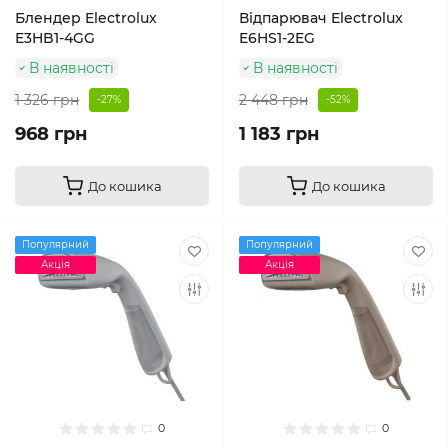
Блендер Electrolux
Відпарювач Electrolux
E3HB1-4GG
E6HS1-2EG
В наявності
В наявності
1 326 грн
2 448 грн
-27%
-52%
968 грн
1 183 грн
До кошика
До кошика
Популярний
Популярний
Акція
Акція
0
0