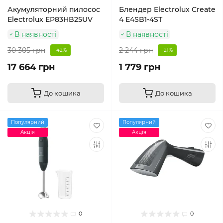
Акумуляторний пилосос
Блендер Electrolux Create
Electrolux EP83HB25UV
4 E4SB1-4ST
В наявності
В наявності
30 305 грн
2 244 грн
-42%
-21%
17 664 грн
1 779 грн
До кошика
До кошика
Популярний
Популярний
Акція
Акція
0
0