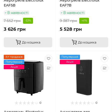
Аерогриль Electrolux
Аерогриль Electrolux
EAF5B
EAF7B
В наявності
В наявності
7 652 грн
9 387 грн
-53%
-41%
3 626 грн
5 528 грн
До кошика
До кошика
Хіт продажів
Популярний
Популярний
Акція
Акція
0
0