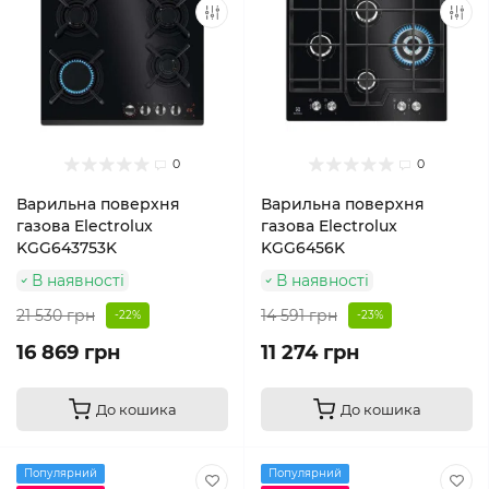
0
0
Варильна поверхня
Варильна поверхня
газова Electrolux
газова Electrolux
KGG643753K
KGG6456K
В наявності
В наявності
21 530 грн
14 591 грн
-22%
-23%
16 869 грн
11 274 грн
До кошика
До кошика
Популярний
Популярний