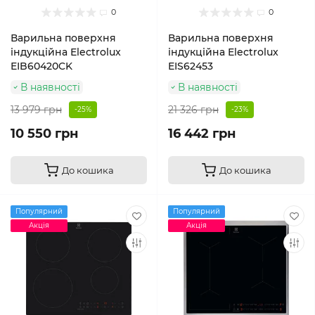
0
0
Варильна поверхня
Варильна поверхня
індукційна Electrolux
індукційна Electrolux
EIB60420CK
EIS62453
В наявності
В наявності
13 979 грн
21 326 грн
-25%
-23%
10 550 грн
16 442 грн
До кошика
До кошика
Популярний
Популярний
Акція
Акція