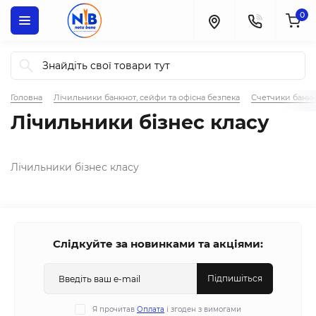
0
Головна
Лічильники банкнот, сейфи та офісна безпека
Счетчики банкн
Лічильники бізнес класу
Лічильники бізнес класу
Слідкуйте за новинками та акціями:
Підпишіться
Я прочитав
Оплата
і згоден з вимогами