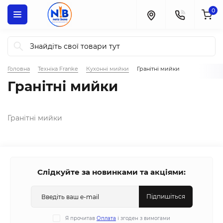
0
Головна
Техніка Franke
Кухонні мийки
Гранітні мийки
Гранітні мийки
Гранітні мийки
Слідкуйте за новинками та акціями:
Підпишіться
Я прочитав
Оплата
і згоден з вимогами