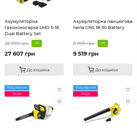
Акумуляторна
Акумуляторна ланцюгова
газонокосарка LMO 5-18
пила CNS 18-30 Battery
Dual Battery Set
28 999 грн
9 999 грн
-5%
-5%
27 607 грн
9 519 грн
До кошика
До кошика
Популярний
Популярний
Акція
Акція