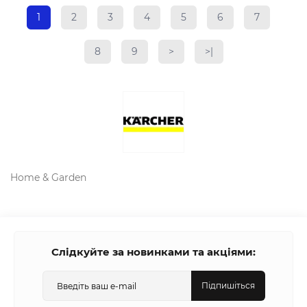
1
2
3
4
5
6
7
8
9
>
>|
Home & Garden
Слідкуйте за новинками та акціями:
Підпишіться