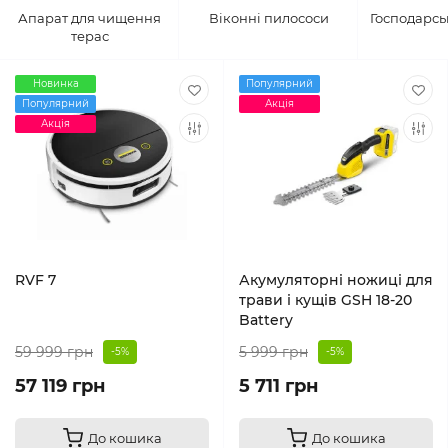
Апарат для чищення
Віконні пилососи
Господарсь
терас
Новинка
Популярний
Популярний
Акція
Акція
RVF 7
Акумуляторні ножиці для
трави і кущів GSH 18-20
Battery
59 999 грн
5 999 грн
-5%
-5%
57 119 грн
5 711 грн
До кошика
До кошика