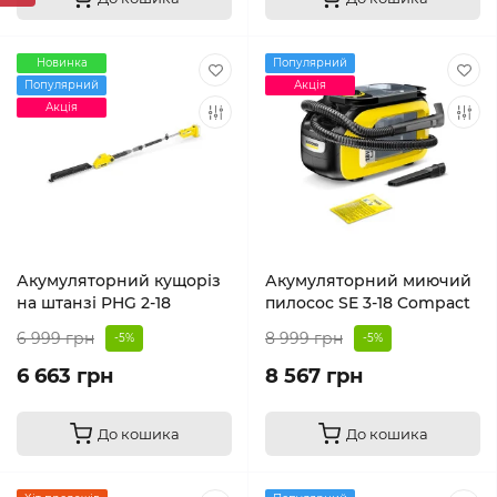
Новинка
Популярний
Популярний
Акція
Акція
Акумуляторний кущоріз
Акумуляторний миючий
на штанзі PHG 2-18
пилосос SE 3-18 Compact
6 999 грн
8 999 грн
-5%
-5%
6 663 грн
8 567 грн
До кошика
До кошика