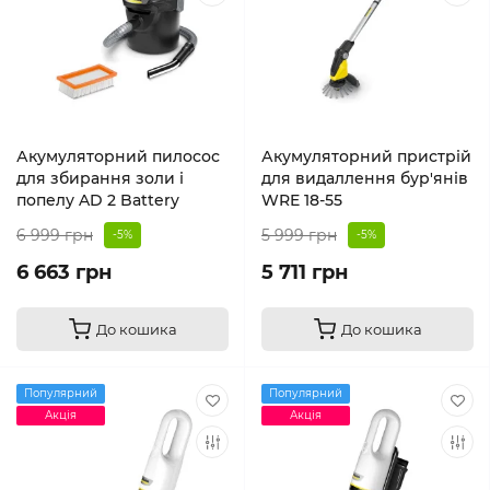
Акумуляторний пилосос
Акумуляторний пристрій
для збирання золи і
для видаллення бур'янів
попелу AD 2 Battery
WRE 18-55
6 999 грн
5 999 грн
-5%
-5%
6 663 грн
5 711 грн
До кошика
До кошика
Популярний
Популярний
Акція
Акція