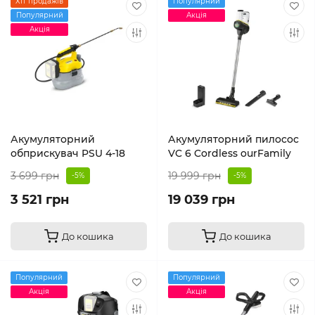
Хіт продажів
Популярний
Популярний
Акція
Акція
Акумуляторний
Акумуляторний пилосос
обприскувач PSU 4-18
VC 6 Cordless ourFamily
3 699 грн
19 999 грн
-5%
-5%
3 521 грн
19 039 грн
До кошика
До кошика
Популярний
Популярний
Акція
Акція