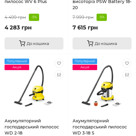
пилосос WV 6 Plus
висоторіз PSW Battery 18-
20
4 499 грн
7 999 грн
-5%
-5%
4 283 грн
7 615 грн
До кошика
До кошика
Популярний
Популярний
Акція
Акція
Акумуляторний
Акумуляторний
господарський пилосос
господарський пилосос
WD 2-18
WD 3-18 S