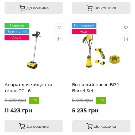
До кошика
До кошика
Новинка
Популярний
Популярний
Акція
Акція
Апарат для чищення
Бочковий насос BP 1
терас PCL 6
Barrel Set
11 999 грн
5 499 грн
-5%
-5%
11 423 грн
5 235 грн
До кошика
До кошика