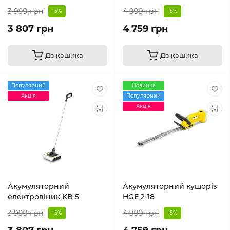
3 999 грн
4 999 грн
-5%
-5%
3 807 грн
4 759 грн
До кошика
До кошика
Популярний
Новинка
Акція
Популярний
Акція
Акумуляторний
Акумуляторний кущоріз
електровіник KB 5
HGE 2-18
3 999 грн
4 999 грн
-5%
-5%