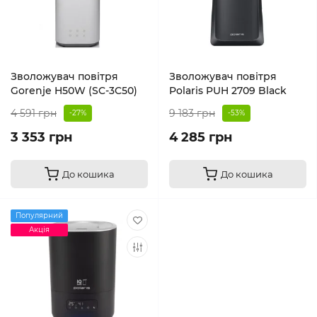
Зволожувач повітря
Зволожувач повітря
Gorenje H50W (SC-3C50)
Polaris PUH 2709 Black
4 591 грн
9 183 грн
-27%
-53%
3 353 грн
4 285 грн
До кошика
До кошика
Популярний
Акція