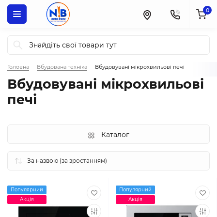
0
Головна
Вбудована техніка
Вбудовувані мікрохвильові печі
Вбудовувані мікрохвильові
печі
Каталог
Популярний
Популярний
Акція
Акція