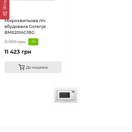
Фільтр
Мікрохвильова піч
вбудована Gorenje
BMX201AG1BG
11 999 грн
-5%
11 423 грн
До кошика