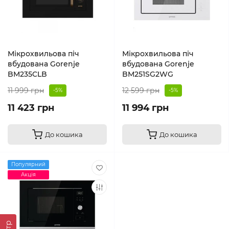
Мікрохвильова піч
Мікрохвильова піч
вбудована Gorenje
вбудована Gorenje
BM235CLB
BM251SG2WG
11 999 грн
12 599 грн
-5%
-5%
11 423 грн
11 994 грн
До кошика
До кошика
Популярний
Акція