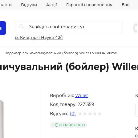
такти
Відгуки
Акції
Гарантії і повернення
Блог
в
м. Київ, пр-т Науки 42/1
Водонагрівач накопичувальний (бойлер) Willer EV100DR-Prime
ичувальний (бойлер) Wille
Виробник:
Willer
К
Код товару:
2271359
Відгуки:
(0)
Є в наявності
К
С