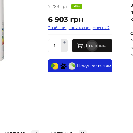
В
7 789 грн
-11%
П
6 903 грн
К
Знайшли даний товар дешевше?
С
Г
До кошика
р
M
Покупка частями 0%