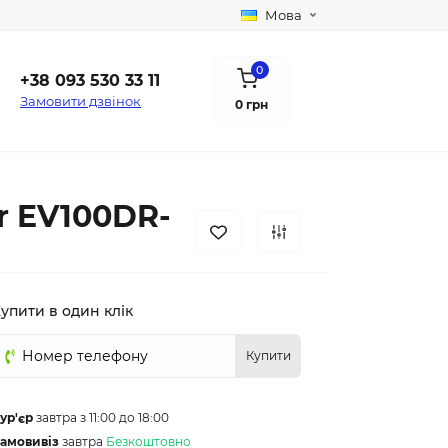
Мова
0
+38 093 530 33 11
Замовити дзвінок
0 грн
r EV100DR-
упити в один клік
Купити
ур'єр
завтра з 11:00 до 18:00
амовивіз
завтра
Безкоштовно