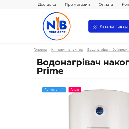
Доставка
Про магазин
Оплата
Кон
Каталог товарі
Головна
Кліматична техніка
Водонагрівачі (бойлери)
Водонагрівач накоп
Prime
Популярний
Акція