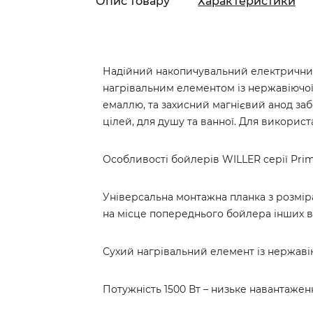
Опис товару
Характеристики
Надійний накопичувальний електричний
нагрівальним елементом із нержавіючої 
емаллю, та захисний магнієвий анод заб
цілей, для душу та ванної. Для використа
Особливості бойлерів WILLER серії Prim
Універсальна монтажна планка з розміра
на місце попереднього бойлера інших в
Сухий нагрівальний елемент із нержавію
Потужність 1500 Вт – низьке навантаже