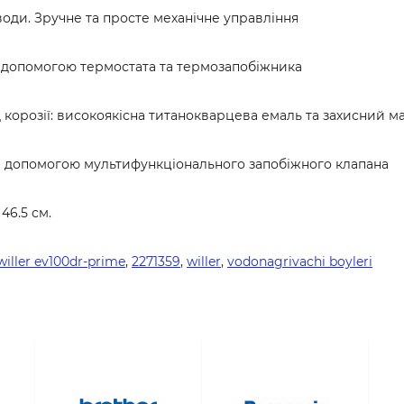
води. Зручне та просте механічне управління
а допомогою термостата та термозапобіжника
 корозії: високоякісна титанокварцева емаль та захисний ма
за допомогою мультифункціонального запобіжного клапана
46.5 см.
iller ev100dr-prime
,
2271359
,
willer
,
vodonagrivachi boyleri