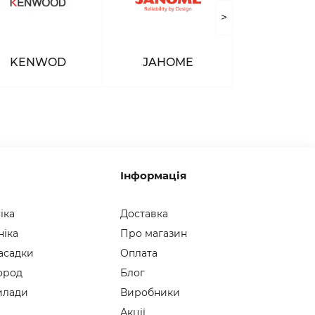
>
KENWOD
JAHOME
Інформація
іка
Доставка
ніка
Про магазин
асадки
Оплата
город
Блог
илади
Виробники
Акції