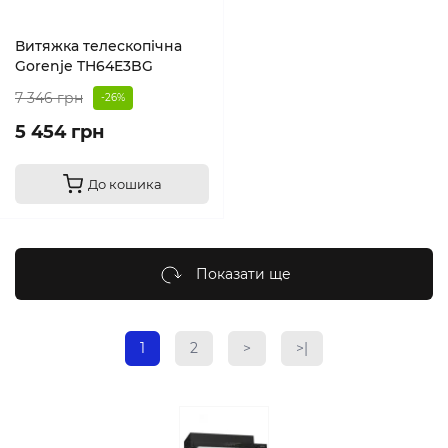
Витяжка телескопічна
Gorenje TH64E3BG
7 346 грн
-26%
5 454 грн
До кошика
Показати ще
1
2
>
>|