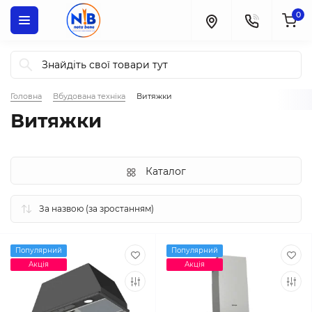
0
Головна
Вбудована техніка
Витяжки
Витяжки
Каталог
Популярний
Популярний
Акція
Акція