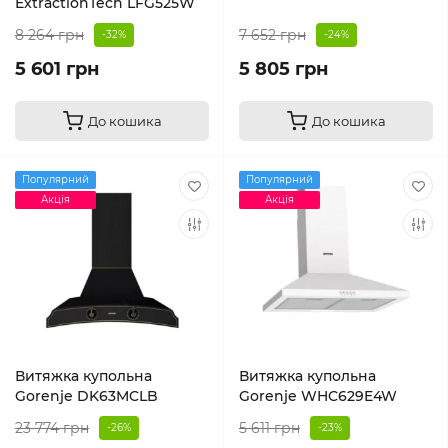
ExtractionTech LFG525W
8 264 грн
7 652 грн
-32%
-24%
5 601 грн
5 805 грн
До кошика
До кошика
Популярний
Популярний
Акція
Акція
Витяжка купольна
Витяжка купольна
Gorenje DK63MCLB
Gorenje WHC629E4W
23 774 грн
5 611 грн
-26%
-23%