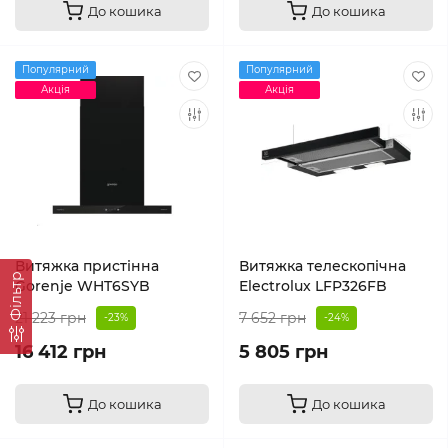
До кошика
До кошика
Популярний
Популярний
Акція
Акція
Витяжка пристінна
Витяжка телескопічна
Фільтр
Gorenje WHT6SYB
Electrolux LFP326FB
21 223 грн
7 652 грн
-23%
-24%
16 412 грн
5 805 грн
До кошика
До кошика