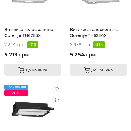
Витяжка телескопічна
Витяжка телескопічна
Gorenje TH62E3X
Gorenje TH62E4X
7 244 грн
6 938 грн
-21%
-24%
5 713 грн
5 254 грн
До кошика
До кошика
Популярний
Акція