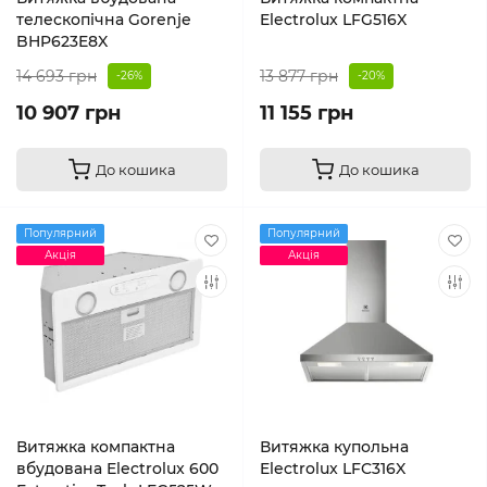
телескопічна Gorenje
Electrolux LFG516X
BHP623E8X
14 693 грн
13 877 грн
-26%
-20%
10 907 грн
11 155 грн
До кошика
До кошика
Популярний
Популярний
Акція
Акція
Витяжка компактна
Витяжка купольна
вбудована Electrolux 600
Electrolux LFC316X