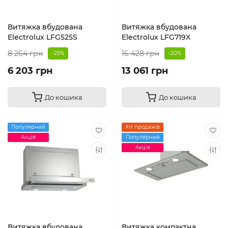
Витяжка вбудована
Витяжка вбудована
Electrolux LFG525S
Electrolux LFG719X
8 264 грн
16 428 грн
-25%
-20%
6 203 грн
13 061 грн
До кошика
До кошика
Популярний
Хіт продажів
Акція
Популярний
Акція
Витяжка вбудована
Витяжка компактна