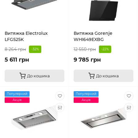
Витяжка Electrolux
Витяжка Gorenje
LFG525K
WHI649EXBG
8 264 грн
12 550 грн
-32%
-22%
5 611 грн
9 785 грн
До кошика
До кошика
Популярний
Популярний
Акція
Акція