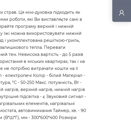
страв. Ця міні-духовка підходить як
жими роботи, які Ви виставляєте самі в
бирайте програму верхній і нижній
ріву їжі можна використовувати нижній
яд і укомплектована решіткою-гриль,
 залишкового тепла. Переваги
ий тен. Невисока вартість - до 5 разів
ристання в міських квартирах, так і на
е не потрібно витрачати кошти на її
 - електропечі Колір - білий Матеріал -
ра, °С - 50-250 Макс. потужність, Вт -
й нагрів, верхній нагрів, нижній нагрів
утрішня підсвітка - є Звуковий сигнал -
агрівальних елементів, нагрівальні
мостата, автовимикання Таймер, хв. - 90
іри (В*Ш*Г), мм - 300*600*400 Розміри