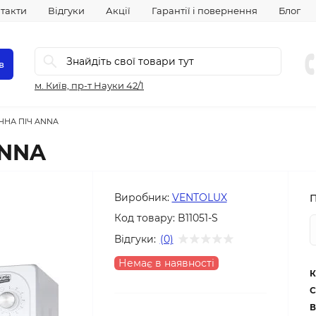
такти
Відгуки
Акції
Гарантії і повернення
Блог
в
м. Київ, пр-т Науки 42/1
ЧНА ПІЧ ANNA
ANNA
Виробник:
VENTOLUX
Код товару:
B11051-S
Відгуки:
(0)
Немає в наявності
К
С
В