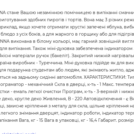
NA стане Вашою незамінною помічницею в випіканні смачних 
приготування здобних пирогів і тортів. Вона має 3 різних ре
приклад, якщо хочете отримати хрусткі запечені яблука, ви
 блюдо з усіх боків, а для жаркого в горщику або для підіг
ANNA виконана в білому кольорі, має гарний зовнішній вигл
ля випікання. Також міні-духовка забезпечена індикатором
кісні матеріали ручок (бакеліт). Закритий нижній нагрівальн
їна-виробник - Туреччина. Міні-духовка підійде як для вико
 для подарунка студентам або людям, які знімають житло, адж
титься на задньому сидінні автомобіля. ХАРАКТЕРИСТИКИ: Тип
ограматор - механічний Скла в дверці, к-ть - 1 Макс. температу
ки - емаль легкої очистки Програм, к-ть - 3-верхній і нижні
 деко, кругле деко Живлення, В - 220 Автовідключення - є Вн
і, захисне кріплення з металу для скла, щільне кріплення н
 легкого знімання дверцят, індикатор роботи, індикатор тер
пікання Вага, кг - 15 Вага в упаковці, кг - 16,4 Габарит. розм