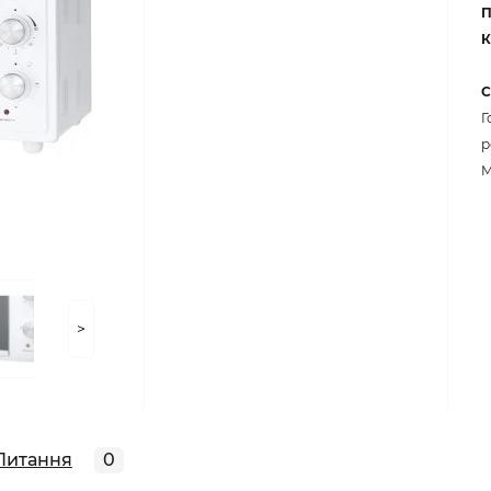
П
К
С
Г
р
M
>
Питання
0