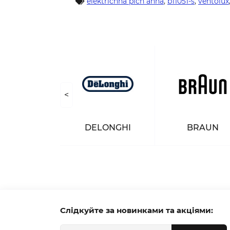
elektrichna pich anna
,
b11051-s
,
ventolux
<
PHILIPS
DELONGHI
BRAUN
Слідкуйте за новинками та акціями: