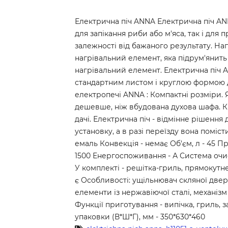
Електрична піч ANNA Електрична піч AN
для запікання риби або м'яса, так і для 
залежності від бажаного результату. На
нагрівальний елемент, яка підрум'янить
нагрівальний елемент. Електрична піч 
стандартним листом і круглою формою д
електропечі ANNA : Компактні розміри. Я
дешевше, ніж вбудована духова шафа. Кра
дачі. Електрична піч - відмінне рішення
установку, а в разі переїзду вона поміс
емаль Конвекція - немає Об'єм, л - 45 Пр
1500 Енергоcпоживання - А Система очист
У комплекті - решітка-гриль, прямокутне
є Особливості: ущільнювач скляної дверц
елементи із нержавіючої сталі, механізм
Функції приготування - випічка, гриль, за
упаковки (В*Ш*Г), мм - 350*630*460