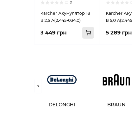
0
Karcher Акумулятор 18
Karcher Аку
В 2,5 A(2.445-034.0)
В 5,0 A(2.44
3 449 грн
5 289 грн
<
PHILIPS
DELONGHI
BRAUN