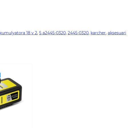
akumulyatora 18 v 2
,
5 a2445-0320
,
2445-0320
,
karcher
,
aksesuari