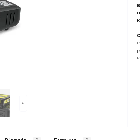
В
П
К
С
Г
р
M
>