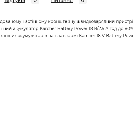
Відгуків
0
Питання
0
удованому настінному кронштейну швидкозарядний пристрій
ий акумулятор Kärcher Battery Power 18 В/2.5 А·год до 80%
 інших акумуляторів на платформі Kärcher 18 V Battery Powe