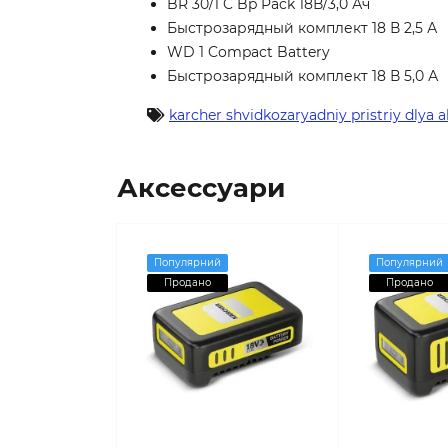
BR 30/1 C Bp Pack 18В/3,0 Ач
Быстрозарядный комплект 18 В 2,5 А
WD 1 Compact Battery
Быстрозарядный комплект 18 В 5,0 А
karcher shvidkozaryadniy pristriy dlya 
Аксессуари
Популярний
Популярний
Продано
Продано