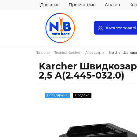
Доставка
Про магазин
Оплата
Кон
Каталог товарі
Головна
Техніка Karcher
Аксесуари
Karcher Швидкоз
Karcher Швидкозар
2,5 А(2.445-032.0)
Популярний
Продано