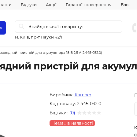
такти
Відгуки
Акції
Гарантії і повернення
Блог
в
м. Київ, пр-т Науки 42/1
арядний пристрій для акумулятора 18 В 2,5 А(2.445-032.0)
ядний пристрій для акумул
Виробник:
Karcher
Код товару:
2.445-032.0
Відгуки:
(0)
Немає в наявності
К
С