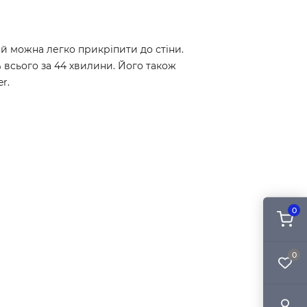
 можна легко прикріпити до стіни.
 всього за 44 хвилини. Його також
r.
0
0