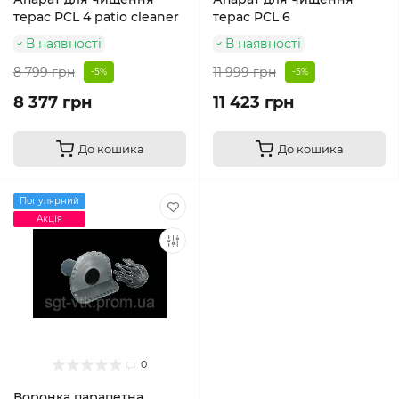
терас PCL 4 patio cleaner
терас PCL 6
В наявності
В наявності
8 799 грн
11 999 грн
-5%
-5%
8 377 грн
11 423 грн
До кошика
До кошика
Популярний
Акція
0
Воронка парапетна