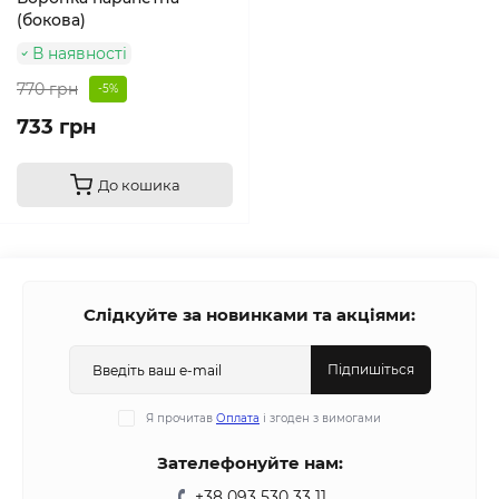
(бокова)
В наявності
770 грн
-5%
733 грн
До кошика
Слідкуйте за новинками та акціями:
Підпишіться
Я прочитав
Оплата
і згоден з вимогами
Зателефонуйте нам:
+38 093 530 33 11