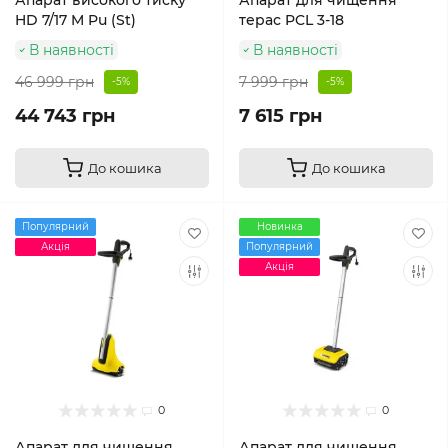
Апарат високого тиску
Апарат для чищення
HD 7/17 M Pu (St)
терас PCL 3-18
В наявності
В наявності
46 999 грн
7 999 грн
-5%
-5%
44 743 грн
7 615 грн
До кошика
До кошика
Популярний
Новинка
Акція
Популярний
Акція
0
0
Апарат для чищення
Апарат для чищення