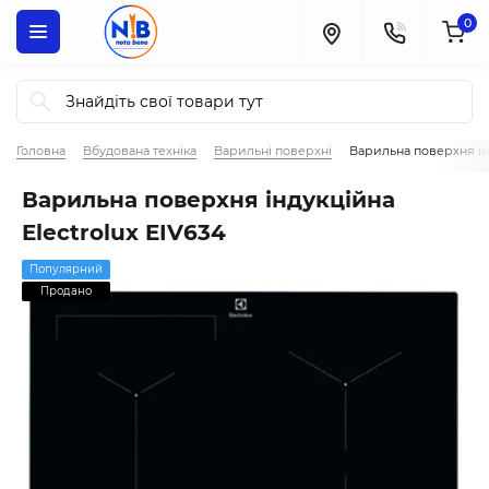
0
Головна
Вбудована техніка
Варильні поверхні
Варильна поверхня інд
Варильна поверхня індукційна
Electrolux EIV634
Популярний
Продано