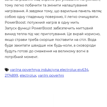
тому легко побачити та змінити налаштування
нагрівання. А завдяки тому, що варильна панель являє
собою одну гладеньку поверхню, її легко очищувати.
PowerBoost: потужний нагрів в одну мить
Запуск функції PowerBoost забезпечить миттєвий
викид тепла під час приготування. Це вкрай корисно,
якщо страви треба скоріше поставити на стіл. Вода
буде закипати швидше ніж будь-коли, а сковороди
будуть готові до смаження на великому вогні в
потрібний момент.
varilna poverhnya indukciyna electrolux eiv634
,
2174899
,
electrolux
,
varilni poverhni