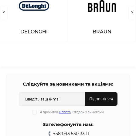
<
>
DELONGHI
BRAUN
Слідкуйте за новинками та акціями:
Підпишіться
Я прочитав
Оплата
і згоден з вимогами
Зателефонуйте нам:
+38 093 530 33 11