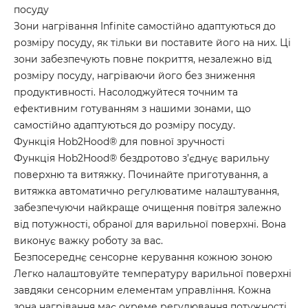
посуду
Зони нагрівання Infinite самостійно адаптуються до
розміру посуду, як тільки ви поставите його на них. Ці
зони забезпечують повне покриття, незалежно від
розміру посуду, нагріваючи його без зниження
продуктивності. Насолоджуйтеся точним та
ефективним готуванням з нашими зонами, що
самостійно адаптуються до розміру посуду.
Функція Hob2Hood® для повної зручності
Функція Hob2Hood® бездротово з’єднує варильну
поверхню та витяжку. Починайте приготування, а
витяжка автоматично регулюватиме налаштування,
забезпечуючи найкраще очищення повітря залежно
від потужності, обраної для варильної поверхні. Вона
виконує важку роботу за вас.
Безпосереднє сенсорне керування кожною зоною
Легко налаштовуйте температуру варильної поверхні
завдяки сенсорним елементам управління. Кожна
зона нагрівання має окреме регулювання потужності,