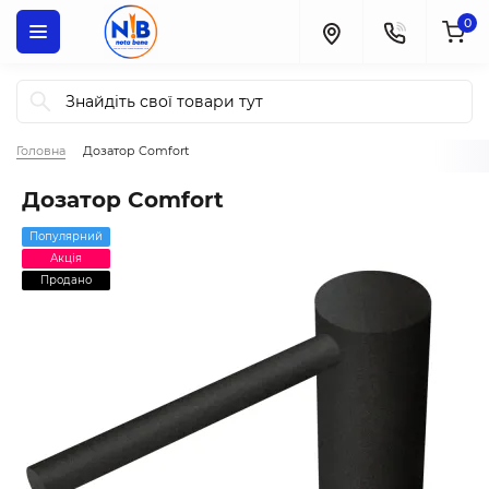
0
Головна
Дозатор Comfort
Дозатор Comfort
Популярний
Акція
Продано