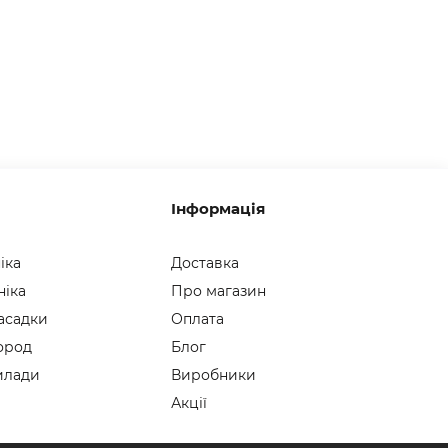
Інформація
іка
Доставка
ніка
Про магазин
асадки
Оплата
город
Блог
илади
Виробники
Акції