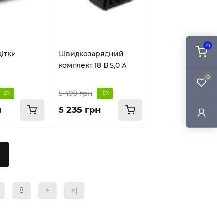
0
щітки
Швидкозарядний
комплект 18 В 5,0 А
0
5 499 грн
-5%
-5%
н
5 235 грн
8
>
>|