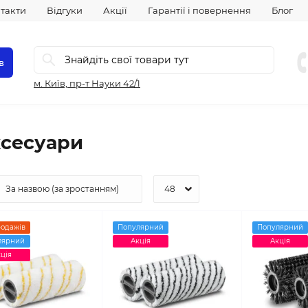
такти
Відгуки
Акції
Гарантії і повернення
Блог
в
м. Київ, пр-т Науки 42/1
сесуари
родажів
Популярний
Популярний
лярний
Акція
Акція
ція