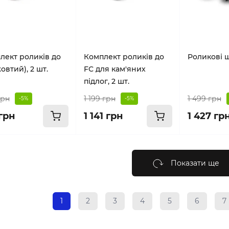
лект роликів до
Комплект роликів до
Роликові 
овтий), 2 шт.
FC для кам'яних
підлог, 2 шт.
грн
1 199 грн
1 499 грн
-5%
-5%
грн
1 141 грн
1 427 гр
Показати ще
1
2
3
4
5
6
7