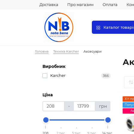
Доставка
Про магазин
Оплата
Кон
Каталог товарі
Головна
Техніка Karcher
Аксесуари
Ак
Виробник
Karcher
366
Ціна
Хіт п
Попу
-
грн
Ак
208
2 тис.
5 тис.
9 тис.
14 тис.