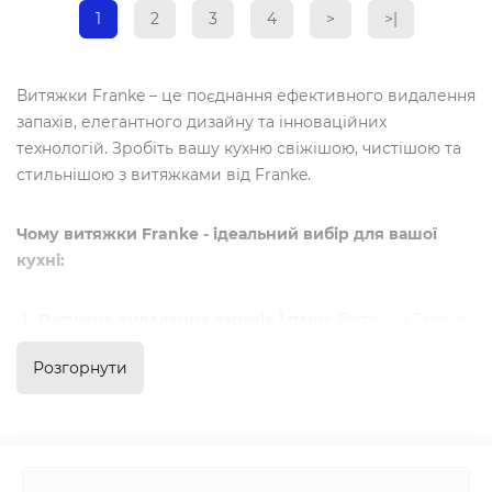
1
2
3
4
>
>|
Витяжки Franke – це поєднання ефективного видалення
запахів, елегантного дизайну та інноваційних
технологій. Зробіть вашу кухню свіжішою, чистішою та
стильнішою з витяжками від Franke.
Чому витяжки Franke - ідеальний вибір для вашої
кухні:
Потужне видалення запахів і пари:
Витяжки Franke
мають високу потужність всмоктування, ефективно
Розгорнути
видаляючи запахи, пару та дим, забезпечуючи свіжу
атмосферу на вашій кухні.
Сучасний дизайн:
Витяжки Franke пропонують
широкий вибір стилів від класичних до сучасних,
щоб доповнити будь-який інтер'єр. Вони стануть