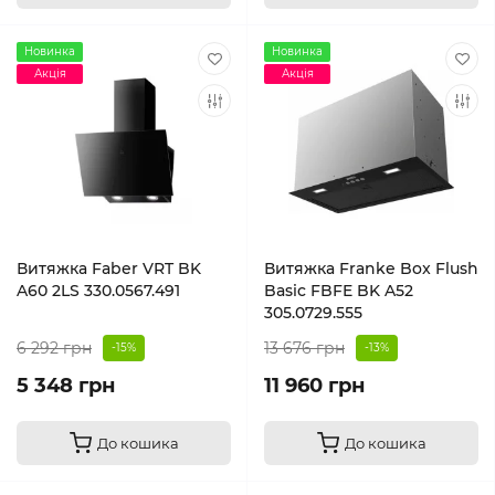
Новинка
Новинка
Акція
Акція
Витяжка Faber VRT BK
Витяжка Franke Box Flush
A60 2LS 330.0567.491
Basic FBFE BK A52
305.0729.555
6 292 грн
13 676 грн
-15%
-13%
5 348 грн
11 960 грн
До кошика
До кошика