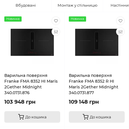
Вбудовані
Монтаж у стільницю
Настінни
Новинка
Новинка
Варильна поверхня
Варильна поверхня
Franke FMA 8352 HI Maris
Franke FMA 8352 R HI
2Gether Midnight
Maris 2Gether Midnight
340.0731.876
340.0731.877
103 948 грн
109 148 грн
До кошика
До кошика