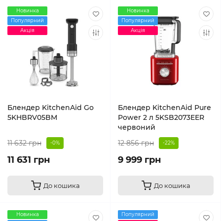
Новинка
Новинка
Популярний
Популярний
Акція
Акція
Блендер KitchenAid Go
Блендер KitchenAid Pure
5KHBRV05BM
Power 2 л 5KSB2073EER
червоний
11 632 грн
12 856 грн
-0%
-22%
11 631 грн
9 999 грн
До кошика
До кошика
Новинка
Популярний