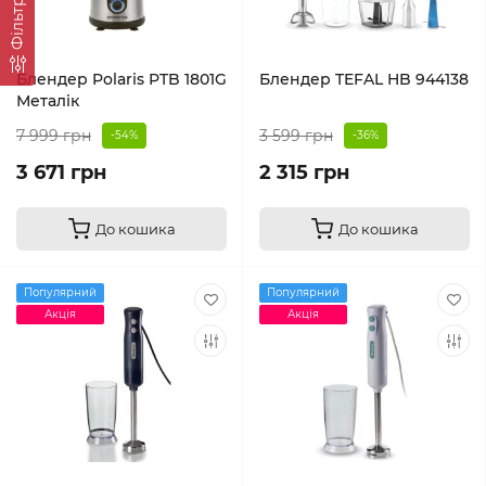
Фільтр
Блендер Polaris PTB 1801G
Блендер TEFAL HB 944138
Металік
7 999 грн
3 599 грн
-54%
-36%
3 671 грн
2 315 грн
До кошика
До кошика
Популярний
Популярний
Акція
Акція