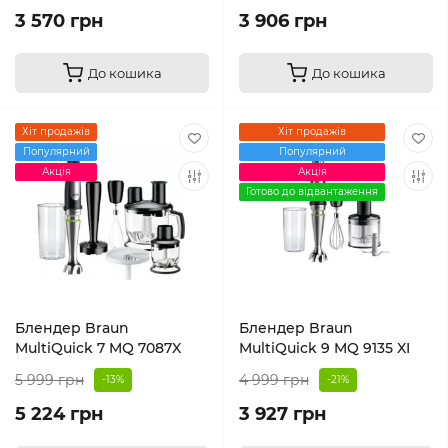
3 570 грн
3 906 грн
До кошика
До кошика
Хіт продажів
Хіт продажів
Популярний
Популярний
Акція
Акція
Готово до відвантаження
Блендер Braun
Блендер Braun
MultiQuick 7 MQ 7087X
MultiQuick 9 MQ 9135 XI
5 999 грн
4 999 грн
-13%
-21%
5 224 грн
3 927 грн