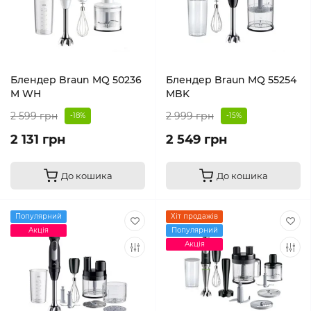
Блендер Braun MQ 50236
Блендер Braun MQ 55254
M WH
MBK
2 599 грн
2 999 грн
-18%
-15%
2 131 грн
2 549 грн
До кошика
До кошика
Популярний
Хіт продажів
Акція
Популярний
Акція