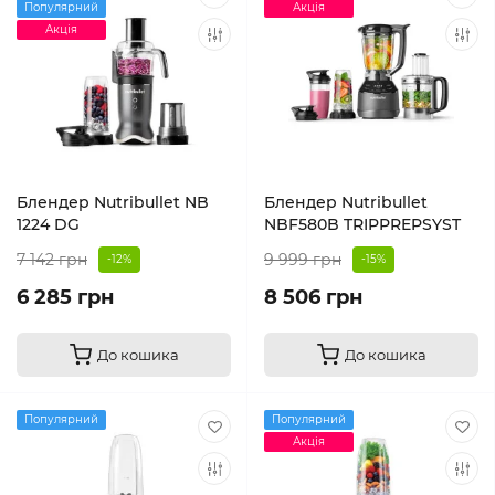
Популярний
Акція
Акція
Блендер Nutribullet NB
Блендер Nutribullet
1224 DG
NBF580B TRIPPREPSYST
7 142 грн
9 999 грн
-12%
-15%
6 285 грн
8 506 грн
До кошика
До кошика
Популярний
Популярний
Акція