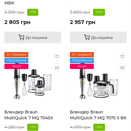
MBK
3 399 грн
3 899 грн
-17%
-24%
2 805 грн
2 957 грн
До кошика
До кошика
Хіт продажів
Хіт продажів
Популярний
Популярний
Акція
Акція
Блендер Braun
Блендер Braun
MultiQuick 7 MQ 7045X
MultiQuick 7 MQ 7075 X BK
4 285 грн
4 999 грн
-17%
-22%