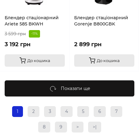
Блендер стаціонарний
Блендер стаціонарний
Ariete 585 BKWH
Gorenje B800GBK
3 599 грн
-11%
3 192 грн
2 899 грн
До кошика
До кошика
Показати ще
1
2
3
4
5
6
7
8
9
>
>|