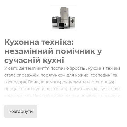
Кухонна техніка:
незамінний помічник у
сучасній кухні
У світі, де темп життя постійно зростає, кухонна техніка
стала справжнім порятунком для кожної господині та
господаря. Вона допомагає економити час, спрощує
процес приготування страв та робить кухню сучасною і
комфортною. Якісний вибір техніки дозволяє створити
ідеальні умови для кулінарних експериментів і
щоденних обов'язків.
Розгорнути
Популярні бренди кухонної