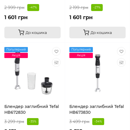
2 999 грн
2 199 грн
-47%
-27%
1 601 грн
1 601 грн
До кошика
До кошика
Популярний
Популярний
Акція
Акція
Блендер заглибний Tefal
Блендер заглибний Tefal
HB672830
HB673830
3 299 грн
3 499 грн
-35%
-34%