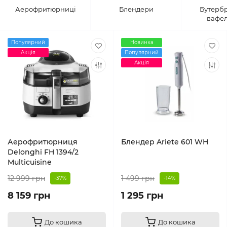
Аерофритюрниці
Блендери
Бутербр
вафел
Популярний
Новинка
Акція
Популярний
Акція
Аерофритюрниця
Блендер Ariete 601 WH
Delonghi FH 1394/2
Multicuisine
12 999 грн
1 499 грн
-37%
-14%
8 159 грн
1 295 грн
До кошика
До кошика