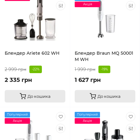
Акція
Блендер Ariete 602 WH
Блендер Braun MQ 50001
M WH
2 999 грн
1 999 грн
-22%
-19%
2 335 грн
1 627 грн
До кошика
До кошика
Популярний
Популярний
Акція
Акція