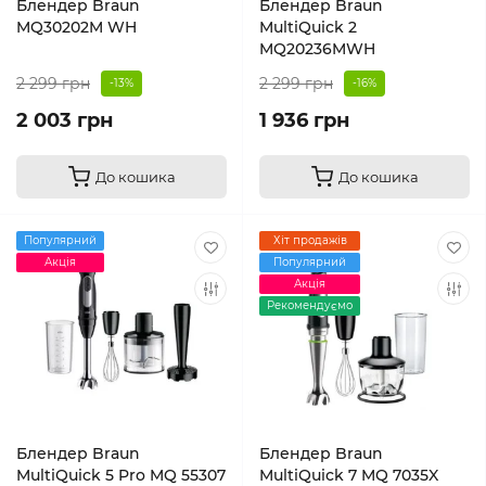
Блендер Braun
Блендер Braun
MQ30202M WH
MultiQuick 2
MQ20236MWH
2 299 грн
2 299 грн
-13%
-16%
2 003 грн
1 936 грн
До кошика
До кошика
Популярний
Хіт продажів
Акція
Популярний
Акція
Рекомендуємо
Блендер Braun
Блендер Braun
MultiQuick 5 Pro MQ 55307
MultiQuick 7 MQ 7035X