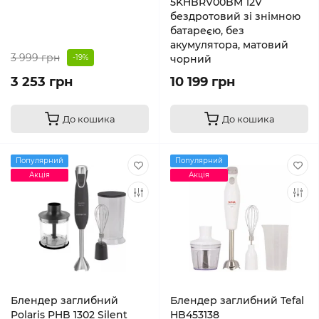
5KHBRV00BM 12V
бездротовий зі знімною
батареєю, без
акумулятора, матовий
3 999 грн
-19%
чорний
3 253 грн
10 199 грн
До кошика
До кошика
Популярний
Популярний
Акція
Акція
Блендер заглибний
Блендер заглибний Tefal
Polaris PHB 1302 Silent
HB453138