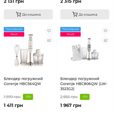
2 131 грн
2 315 грн
До кошика
До кошика
Популярний
Популярний
Акція
Акція
Блендер погружний
Блендер погружний
Gorenje HBC564QW
Gorenje HBC806QW (LW-
3523G2)
1 999 грн
2 856 грн
-29%
-31%
1 411 грн
1 967 грн