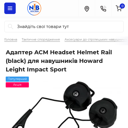
0
Головна
Тактичне спорядження
Аксесуари до стрілецьких навушників
Адаптер ACM Headset Helmet Rail
(black) для навушників Howard
Leight Impact Sport
Популярний
Акція