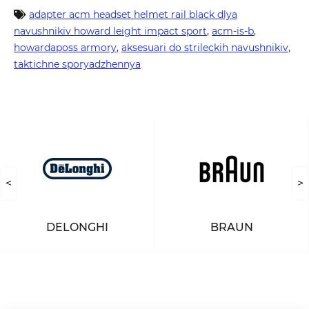
adapter acm headset helmet rail black dlya
navushnikiv howard leight impact sport
,
acm-is-b
,
howardaposs armory
,
aksesuari do strileckih navushnikiv
,
taktichne sporyadzhennya
<
>
DELONGHI
BRAUN