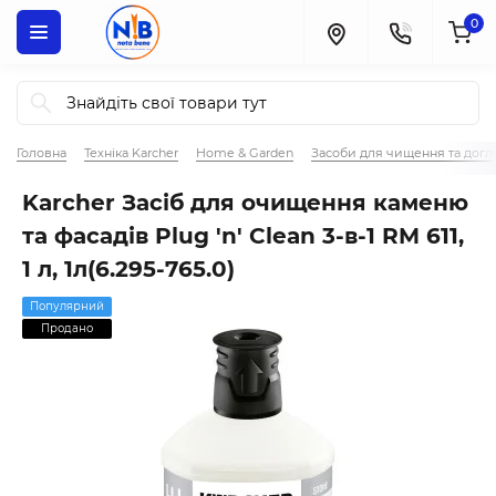
0
Головна
Техніка Karcher
Home & Garden
Засоби для чищення та догл
Karcher Засіб для очищення каменю
та фасадів Plug 'n' Clean 3-в-1 RM 611,
1 л, 1л(6.295-765.0)
Популярний
Продано