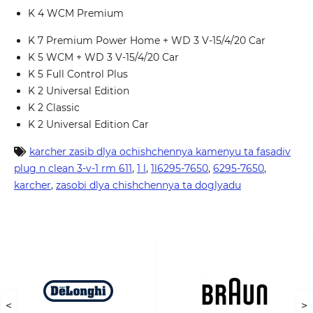
K 4 WCM Premium
K 7 Premium Power Home + WD 3 V-15/4/20 Car
K 5 WCM + WD 3 V-15/4/20 Car
K 5 Full Control Plus
K 2 Universal Edition
K 2 Classic
K 2 Universal Edition Car
karcher zasib dlya ochishchennya kamenyu ta fasadiv
plug n clean 3-v-1 rm 611
,
1 l
,
1l6295-7650
,
6295-7650
,
karcher
,
zasobi dlya chishchennya ta doglyadu
<
>