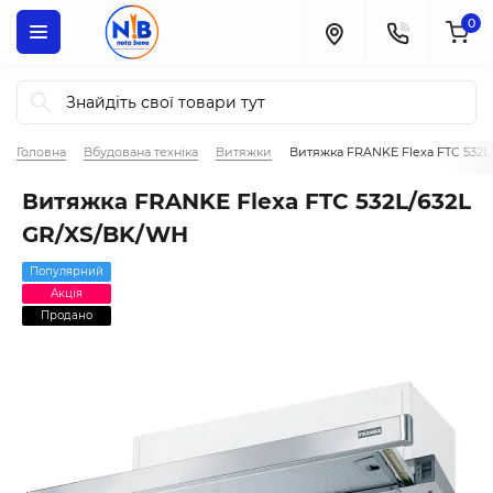
0
Головна
Вбудована техніка
Витяжки
Витяжка FRANKE Flexa FTC 532
Витяжка FRANKE Flexa FTC 532L/632L
GR/XS/BK/WH
Популярний
Акція
Продано