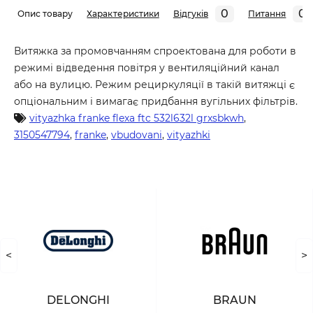
0
0
Опис товару
Характеристики
Відгуків
Питання
Витяжка за промовчанням спроектована для роботи в
режимі відведення повітря у вентиляційний канал
або на вулицю. Режим рециркуляції в такій витяжці є
опціональним і вимагає придбання вугільних фільтрів.
vityazhka franke flexa ftc 532l632l grxsbkwh
,
3150547794
,
franke
,
vbudovani
,
vityazhki
<
>
DELONGHI
BRAUN