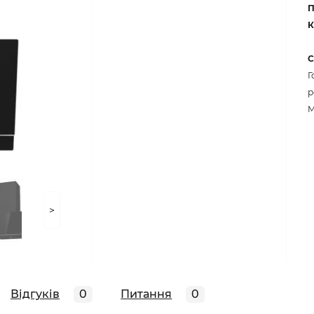
П
К
С
Г
р
M
>
Відгуків
0
Питання
0