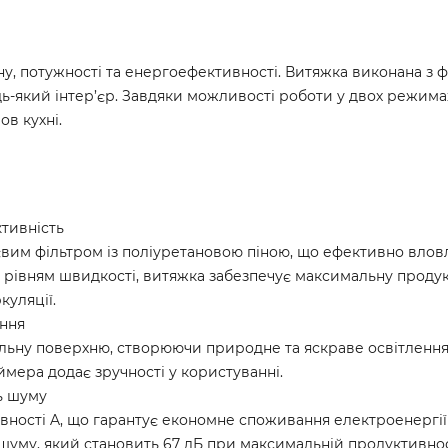
у, потужності та енергоефективності. Витяжка виконана з фар
-який інтер’єр. Завдяки можливості роботи у двох режимах 
ов кухні.
ктивність
вим фільтром із поліуретановою піною, що ефективно влов
 рівням швидкості, витяжка забезпечує максимальну продук
куляції.
ання
ильну поверхню, створюючи природне та яскраве освітлення
мера додає зручності у користуванні.
ь шуму
ності A, що гарантує економне споживання електроенергії (4
шуму, який становить 67 дБ при максимальній продуктивнос