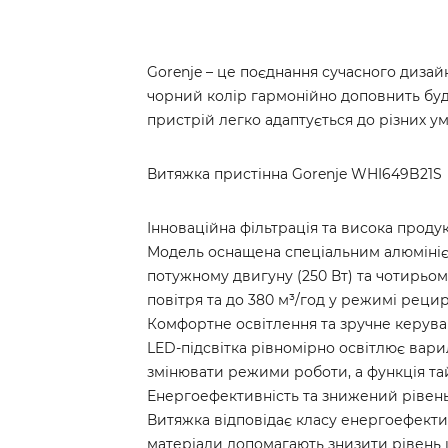
Gorenje – це поєднання сучасного дизайн
чорний колір гармонійно доповнить будь
пристрій легко адаптується до різних ум
Витяжка пристінна Gorenje WHI649B21S
Інноваційна фільтрація та висока проду
Модель оснащена спеціальним алюмініє
потужному двигуну (250 Вт) та чотирьом
повітря та до 380 м³/год у режимі рецир
Комфортне освітлення та зручне керув
LED-підсвітка рівномірно освітлює вар
змінювати режими роботи, а функція тай
Енергоефективність та знижений рівен
Витяжка відповідає класу енергоефектив
матеріали допомагають знизити рівень 