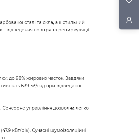
бованої сталі та скла, а її стильний
– відведення повітря та рециркуляції –
лює до 98% жирових часток. Завдяки
тивність 639 м³/год при відведенні
. Сенсорне управління дозволяє легко
7.9 кВт/рік). Сучасні шумоізоляційні
ті.