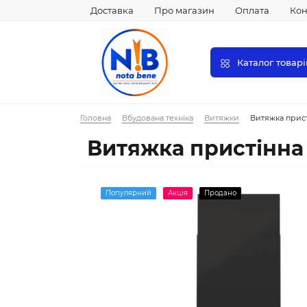
Доставка
Про магазин
Оплата
Кон
Каталог товарі
Головна
Вбудована техніка
Витяжки
Витяжка прист
Витяжка пристінна
Популярний
Акція
Продано