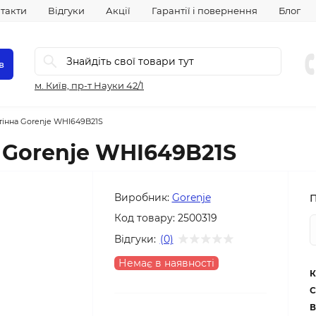
такти
Відгуки
Акції
Гарантії і повернення
Блог
в
м. Київ, пр-т Науки 42/1
інна Gorenje WHI649B21S
 Gorenje WHI649B21S
Виробник:
Gorenje
Код товару:
2500319
Відгуки:
(0)
Немає в наявності
К
С
В