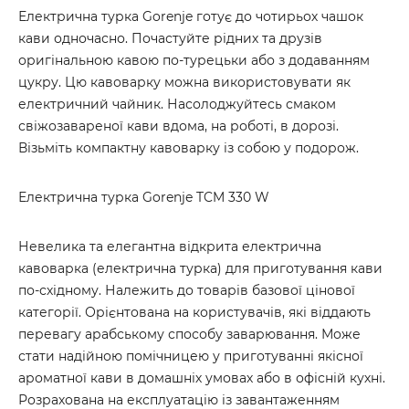
Електрична турка Gorenje готує до чотирьох чашок
кави одночасно. Почастуйте рідних та друзів
оригінальною кавою по-турецьки або з додаванням
цукру. Цю кавоварку можна використовувати як
електричний чайник. Насолоджуйтесь смаком
свіжозавареної кави вдома, на роботі, в дорозі.
Візьміть компактну кавоварку із собою у подорож.
Електрична турка Gorenje TCM 330 W
Невелика та елегантна відкрита електрична
кавоварка (електрична турка) для приготування кави
по-східному. Належить до товарів базової цінової
категорії. Орієнтована на користувачів, які віддають
перевагу арабському способу заварювання. Може
стати надійною помічницею у приготуванні якісної
ароматної кави в домашніх умовах або в офісній кухні.
Розрахована на експлуатацію із завантаженням