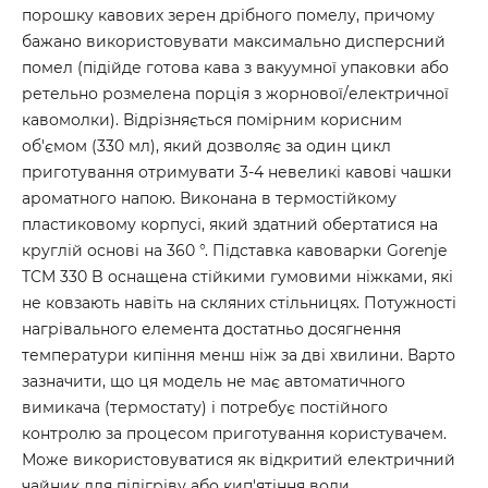
порошку кавових зерен дрібного помелу, причому
бажано використовувати максимально дисперсний
помел (підійде готова кава з вакуумної упаковки або
ретельно розмелена порція з жорнової/електричної
кавомолки). Відрізняється помірним корисним
об'ємом (330 мл), який дозволяє за один цикл
приготування отримувати 3-4 невеликі кавові чашки
ароматного напою. Виконана в термостійкому
пластиковому корпусі, який здатний обертатися на
круглій основі на 360 °. Підставка кавоварки Gorenje
TCM 330 B оснащена стійкими гумовими ніжками, які
не ковзають навіть на скляних стільницях. Потужності
нагрівального елемента достатньо досягнення
температури кипіння менш ніж за дві хвилини. Варто
зазначити, що ця модель не має автоматичного
вимикача (термостату) і потребує постійного
контролю за процесом приготування користувачем.
Може використовуватися як відкритий електричний
чайник для підігріву або кип'ятіння води.