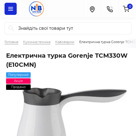
0
Головна
Кухонна техніка
Кавоварки
Електрична турка Gorenje TCM
Електрична турка Gorenje TCM330W
(E10CMN)
Популярний
Акція
Продано