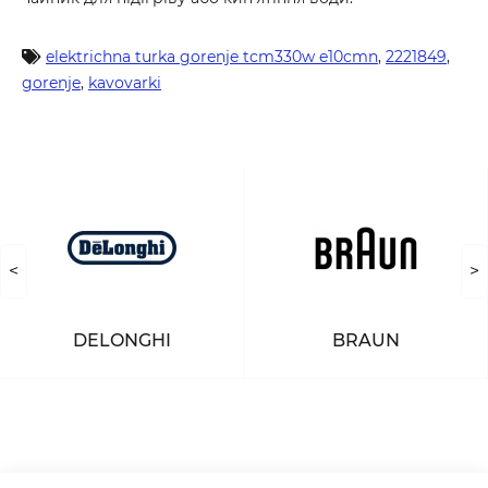
elektrichna turka gorenje tcm330w e10cmn
,
2221849
,
gorenje
,
kavovarki
<
>
DELONGHI
BRAUN