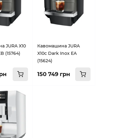
а JURA X10
Кавомашина JURA
B (15764)
X10c Dark Inox EA
(15624)
грн
150 749 грн