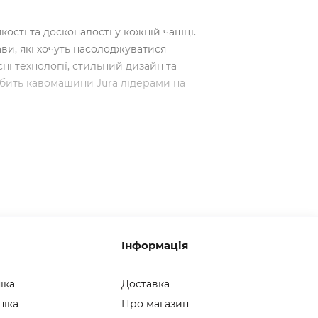
ості та досконалості у кожній чашці.
ви, які хочуть насолоджуватися
ні технології, стильний дизайн та
обить кавомашини Jura лідерами на
нащені передовими технологіями,
що забезпечує максимально насичений
Water System)
автоматично розпізнає
за машиною простішим.
и Jura ви можете точно налаштувати
Інформація
 помелу до температури води. Це
льним балансом смаку та аромату.
іка
Доставка
анням кнопки кавомашини Jura готують
ніка
Про магазин
, латте, ристретто та багато інших