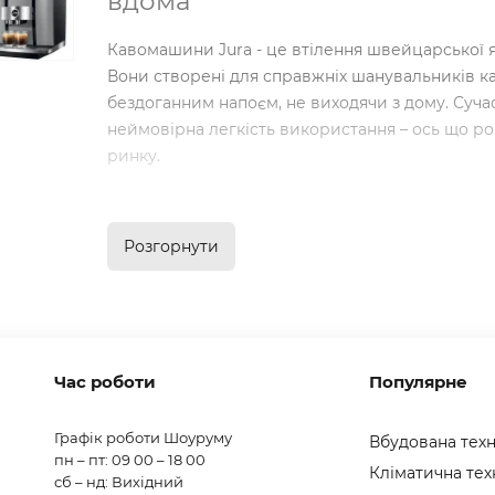
вдома
Кавомашини Jura - це втілення швейцарської як
Вони створені для справжніх шанувальників ка
бездоганним напоєм, не виходячи з дому. Сучас
неймовірна легкість використання – ось що р
ринку.
Чому обирають кавомашини Jura?
Розгорнути
Інноваційні технології:
Кавомашини Jura ос
такими як
PEP® (Pulse Extraction Process)
, 
смак еспресо. А система
IWS® (Intelligent 
необхідність очищення, що робить догляд 
Час роботи
Повний контроль за процесом:
Популярне
З кавомашин
параметри приготування кави - від ступеня
дозволяє створити напій на ваш смак з ідеа
Графік роботи Шоуруму
Вбудована техн
пн – пт: 09 00 – 18 00
Широкий асортимент напоїв:
Одним натиск
Кліматична тех
сб – нд: Вихідний
не тільки класичний еспресо, але й капучіно