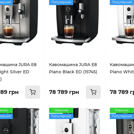
лярний
Популярний
Популярний
машина JURA E8
Кавомашина JURA E8
Кавомашин
ght Silver ED
Piano Black ED (15745)
Piano Whit
)
789 грн
78 789 грн
78 789 г
инка
Новинка
Новинка
лярний
Популярний
Популярний