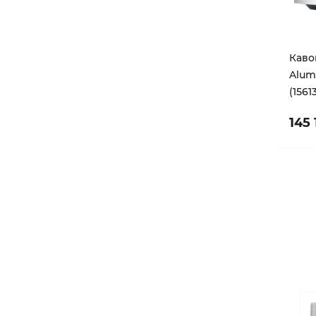
Каво
Alum
(1561
145 