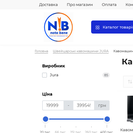
Доставка
Про магазин
Оплата
Кон
Каталог товарі
Головна
Швейцарські кавомашини JURA
Кавомашин
Ка
Виробник
Jura
85
Ціна
-
грн
Кавом
20 тис.
66 тис.
151 тис.
260 тис.
400 тис.