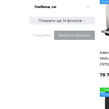
Попу
Глибина, см
Показати ще 14 фільтрів
Скасувати
Виберіть фільтри
Каво
Midni
(15712
78 
Нов
Попу