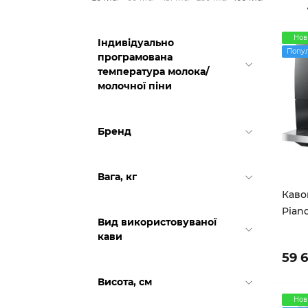
Нов
Індивідуально
Попу
програмована
температура молока/
молочної піни
Бренд
Вага, кг
Каво
Piano
Вид використовуваної
кави
59 
Висота, см
Нов