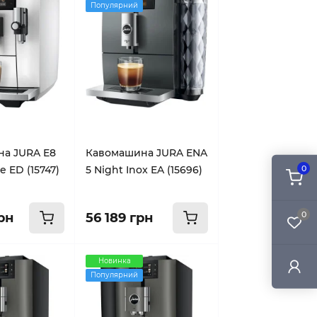
Популярний
а JURA E8
Кавомашина JURA ENA
e ED (15747)
5 Night Inox EA (15696)
0
0
рн
56 189 грн
Новинка
Популярний