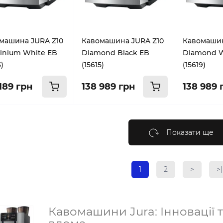
машина JURA Z10
Кавомашина JURA Z10
Кавомашин
inium White EB
Diamond Black EB
Diamond W
3)
(15615)
(15619)
189 грн
138 989 грн
138 989 
Показати ще
1
2
>
>|
Кавомашини Jura: Інновації т