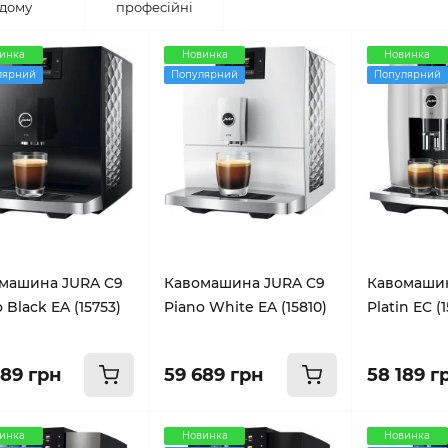
дому
професійні
инка
Новинка
Новинка
лярний
Популярний
Популярний
машина JURA C9
Кавомашина JURA C9
Кавомашин
 Black EA (15753)
Piano White EA (15810)
Platin EC (
689 грн
59 689 грн
58 189 г
инка
Новинка
Новинка