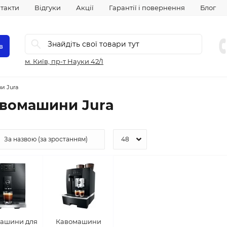
такти
Відгуки
Акції
Гарантії і повернення
Блог
в
м. Київ, пр-т Науки 42/1
и Jura
вомашини Jura
ашини для
Кавомашини