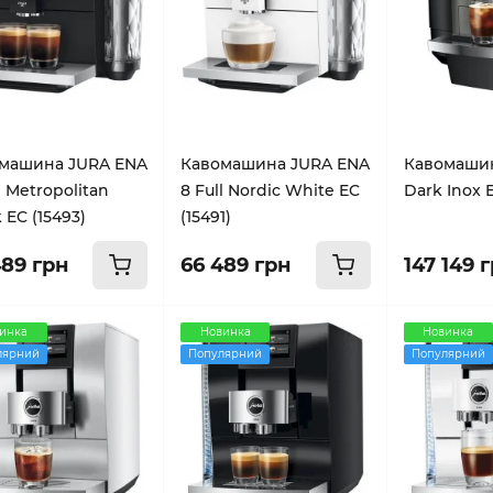
машина JURA ENA
Кавомашина JURA ENA
Кавомашин
l Metropolitan
8 Full Nordic White EC
Dark Inox E
 EC (15493)
(15491)
489 грн
66 489 грн
147 149 
инка
Новинка
Новинка
лярний
Популярний
Популярний