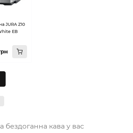
а JURA Z10
hite EB
грн
а бездоганна кава у вас