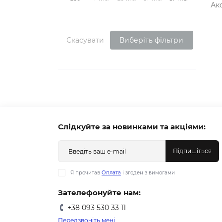
Ак
Скасувати
Виберіть фільтри
Слідкуйте за новинками та акціями:
Підпишіться
Я прочитав
Оплата
і згоден з вимогами
Зателефонуйте нам:
+38 093 530 33 11
Передзвоніть мені