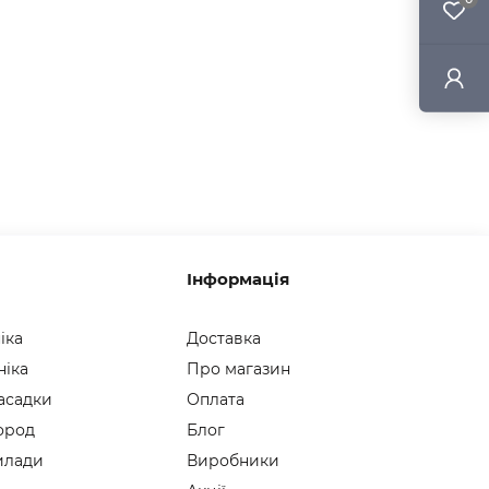
Інформація
іка
Доставка
ніка
Про магазин
асадки
Оплата
город
Блог
илади
Виробники