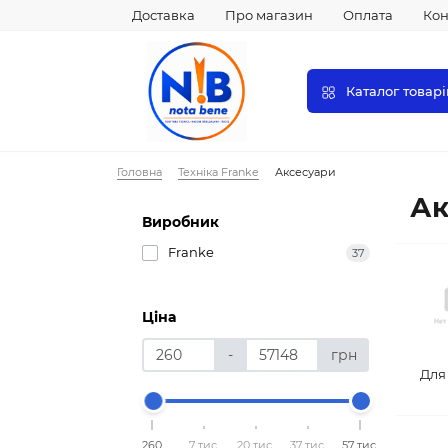
Доставка
Про магазин
Оплата
Кон
Каталог товарі
Головна
Техніка Franke
Аксесуари
Ак
Виробник
Franke
37
Ціна
-
грн
Для
260
7 тис.
20 тис.
37 тис.
57 тис.