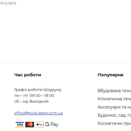
сесуари
Час роботи
Популярне
Графік роботи Шоуруму
Вбудована техн
пн – пт: 09 00 – 18 00
Кліматична тех
сб – нд: Вихідний
Аксесуари та н
office@nota-bene.com.ua
Будинок, сад, 
Косметичні пр