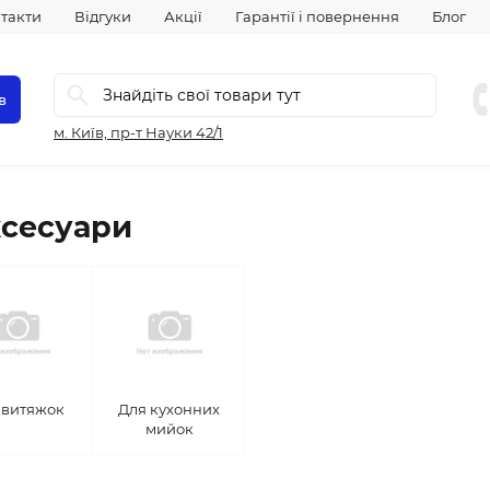
такти
Відгуки
Акції
Гарантії і повернення
Блог
в
м. Київ, пр-т Науки 42/1
сесуари
 витяжок
Для кухонних
мийок