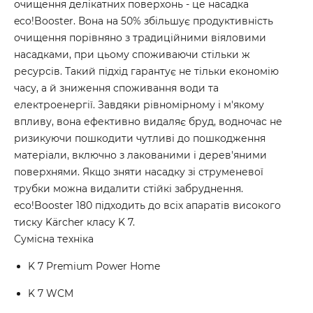
очищення делікатних поверхонь - це насадка
eco!Booster. Вона на 50% збільшує продуктивність
очищення порівняно з традиційними віяловими
насадками, при цьому споживаючи стільки ж
ресурсів. Такий підхід гарантує не тільки економію
часу, а й зниження споживання води та
електроенергії. Завдяки рівномірному і м'якому
впливу, вона ефективно видаляє бруд, водночас не
ризикуючи пошкодити чутливі до пошкодження
матеріали, включно з лакованими і дерев'яними
поверхнями. Якщо зняти насадку зі струменевої
трубки можна видалити стійкі забруднення.
eco!Booster 180 підходить до всіх апаратів високого
тиску Kärcher класу K 7.
Сумісна техніка
K 7 Premium Power Home
K 7 WCM