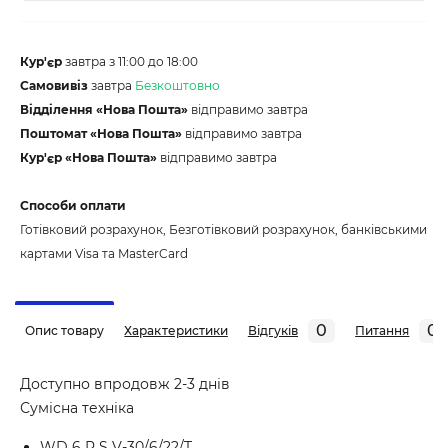
Кур'єр
завтра з 11:00 до 18:00
Самовивіз
завтра
Безкоштовно
Відділення «Нова Пошта»
відправимо завтра
Поштомат «Нова Пошта»
відправимо завтра
Кур'єр «Нова Пошта»
відправимо завтра
Способи оплати
Готівковий розрахунок, Безготівковий розрахунок, банківськими
картами Visa та MasterCard
0
0
Опис товару
Характеристики
Відгуків
Питання
Доступно впродовж 2-3 днів
Сумісна техніка
WD 6 P S V-30/6/22/T