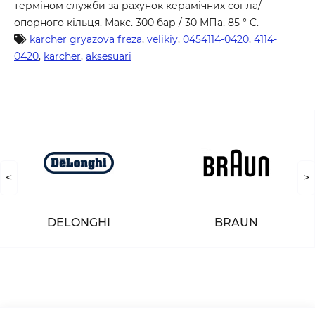
терміном служби за рахунок керамічних сопла/
опорного кільця. Макс. 300 бар / 30 МПа, 85 ° C.
karcher gryazova freza
,
velikiy
,
0454114-0420
,
4114-
0420
,
karcher
,
aksesuari
<
>
DELONGHI
BRAUN