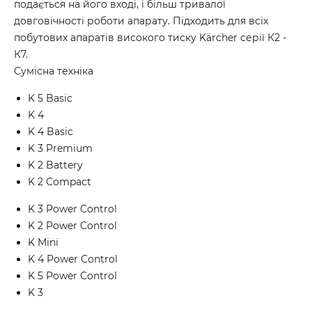
подається на його вході, і більш тривалої
довговічності роботи апарату. Підходить для всіх
побутових апаратів високого тиску Kärcher серії К2 -
К7.
Сумісна техніка
K 5 Basic
K 4
K 4 Basic
K 3 Premium
K 2 Battery
K 2 Compact
K 3 Power Control
K 2 Power Control
K Mini
K 4 Power Control
K 5 Power Control
K 3