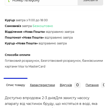
Замовити
Кур'єр
завтра з 11:00 до 18:00
Самовивіз
завтра
Безкоштовно
Відділення «Нова Пошта»
відправимо завтра
Поштомат «Нова Пошта»
відправимо завтра
Кур'єр «Нова Пошта»
відправимо завтра
Способи оплати
Готівковий розрахунок, Безготівковий розрахунок, банківськими
картами Visa та MasterCard
0
0
Опис товару
Характеристики
Відгуків
Питання
Доступно впродовж 2-3 днівДля захисту насосу
апарату від частинок бруду, що містяться в воді, яка