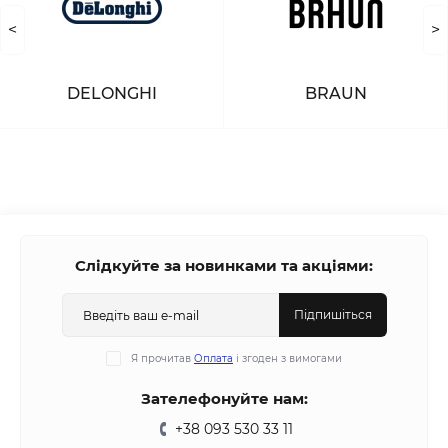
<
>
DELONGHI
BRAUN
Слідкуйте за новинками та акціями:
Підпишіться
Я прочитав
Оплата
і згоден з вимогами
Зателефонуйте нам:
+38 093 530 33 11