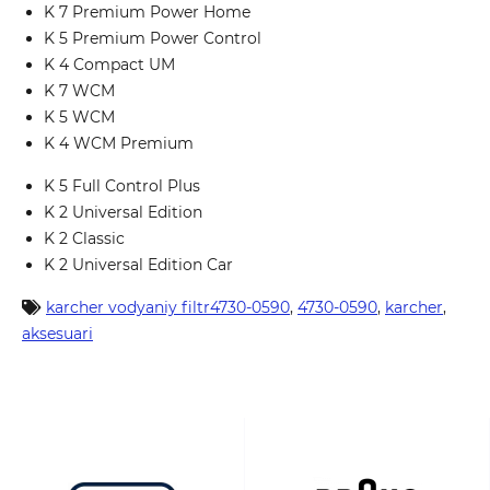
K 7 Premium Power Home
K 5 Premium Power Control
K 4 Compact UM
K 7 WCM
K 5 WCM
K 4 WCM Premium
K 5 Full Control Plus
K 2 Universal Edition
K 2 Classic
K 2 Universal Edition Car
karcher vodyaniy filtr4730-0590
,
4730-0590
,
karcher
,
aksesuari