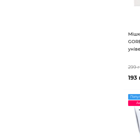
Мішк
GOR
уніве
299 
193 
Попу
Ак