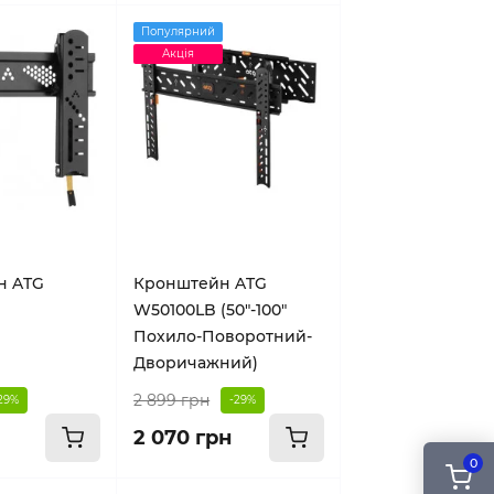
Популярний
Акція
н ATG
Кронштейн ATG
W50100LB (50"-100"
Похило-Поворотний-
Дворичажний)
2 899 грн
29%
-29%
2 070 грн
0