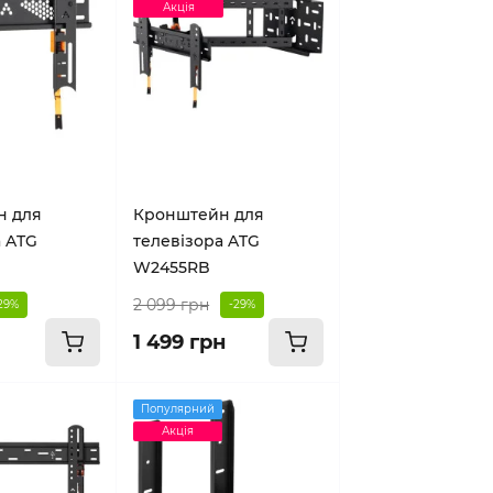
Акція
н для
Кронштейн для
а ATG
телевізора ATG
W2455RB
2 099 грн
29%
-29%
1 499 грн
Популярний
Акція