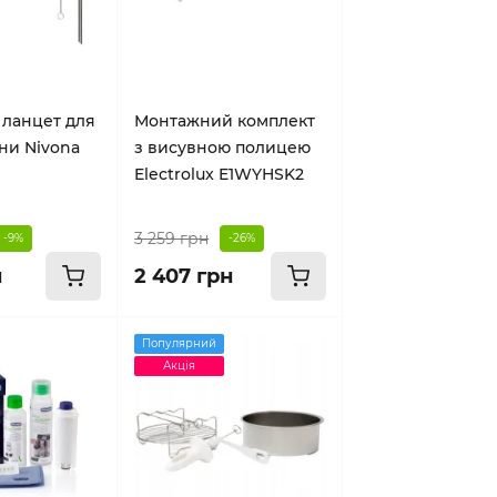
ланцет для
Монтажний комплект
и Nivona
з висувною полицею
Electrolux E1WYHSK2
3 259 грн
-9%
-26%
н
2 407 грн
Популярний
Акція