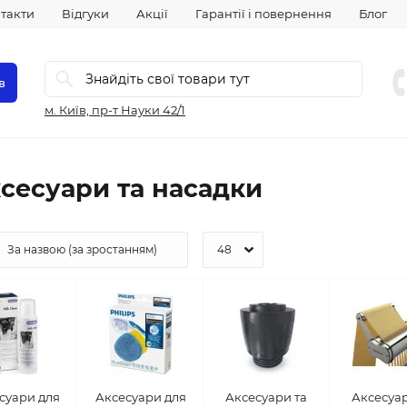
такти
Відгуки
Акції
Гарантії і повернення
Блог
в
м. Київ, пр-т Науки 42/1
сесуари та насадки
суари для
Аксесуари для
Аксесуари та
Аксесуар