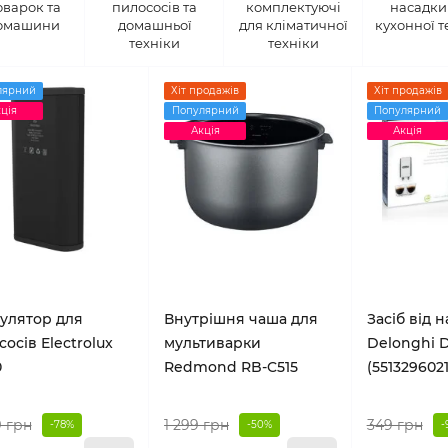
оварок та
пилососів та
комплектуючі
насадки
омашини
домашньої
для кліматичної
кухонної т
техніки
техніки
лярний
Хіт продажів
Хіт продажів
ція
Популярний
Популярний
Акція
Акція
улятор для
Внутрішня чаша для
Засіб від 
осів Electrolux
мультиварки
Delonghi 
0
Redmond RB-C515
(5513296021
9 грн
1 299 грн
349 грн
-78%
-50%
-