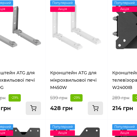
лярний
Популярний
Популярний
ція
Акція
Акція
штейн ATG для
Кронштейн ATG для
Кронштей
охвильової печі
мікрохвильової печі
телевізор
0G
M450W
W2400IB
грн
599 грн
289 грн
-29%
-29%
-
 грн
428 грн
214 грн
лярний
Популярний
Популярний
ція
Акція
Акція