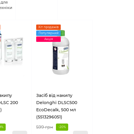
 для
ехніки
Хіт продажів
Популярний
Акція
накипу
Засіб від накипу
DLSC 200
Delonghi DLSC500
)
EcoDecalk, 500 мл
(5513296051)
599 грн
9%
-20%