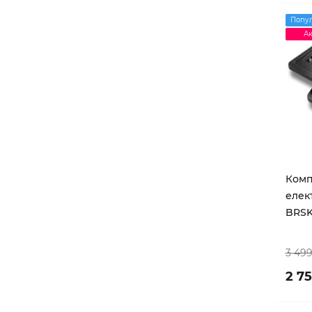
Попу
Ак
Комп
елек
BRSK
3 499
2 7