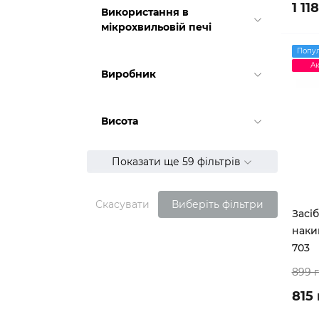
1 11
Використання в
мікрохвильовій печі
Попу
Ак
Виробник
Висота
Показати ще 59 фільтрів
Скасувати
Виберіть фільтри
Засі
наки
703
899 
815