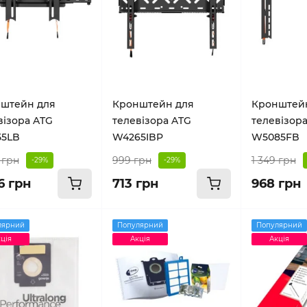
штейн для
Кронштейн для
Кронштей
візора ATG
телевізора ATG
телевізор
5LB
W4265IBP
W5085FB
 грн
999 грн
1 349 грн
-29%
-29%
6 грн
713 грн
968 грн
лярний
Популярний
Популярний
ція
Акція
Акція