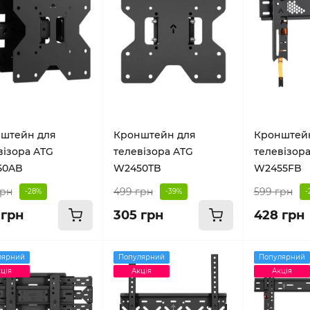
штейн для
Кронштейн для
Кронштей
візора ATG
телевізора ATG
телевізор
50AB
W2450TB
W2455FB
грн
499 грн
599 грн
-28%
-39%
-
 грн
305 грн
428 грн
лярний
Популярний
Популярний
ція
Акція
Акція