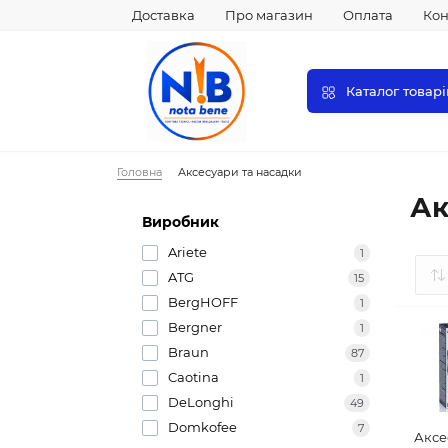
Доставка
Про магазин
Оплата
Кон
Каталог товарі
Головна
Аксесуари та насадки
Ак
Виробник
Ariete
1
ATG
15
BergHOFF
1
Bergner
1
Braun
87
Caotina
1
DeLonghi
49
Domkofee
7
Аксе