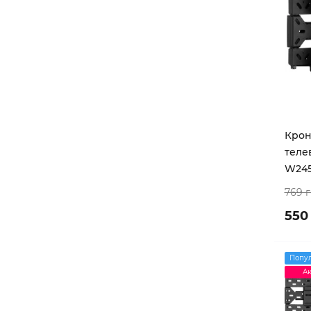
Крон
теле
W24
769 
550
Попу
Ак