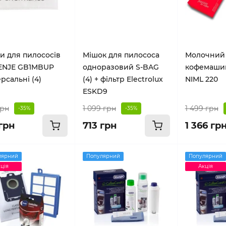
и для пилососів
Мішок для пилососа
Молочний 
ENJE GB1MBUP
одноразовий S-BAG
кофемашин
рсальні (4)
(4) + фільтр Electrolux
NIML 220
ESKD9
грн
1 099 грн
1 499 грн
-35%
-35%
грн
713 грн
1 366 гр
лярний
Популярний
Популярний
ція
Акція