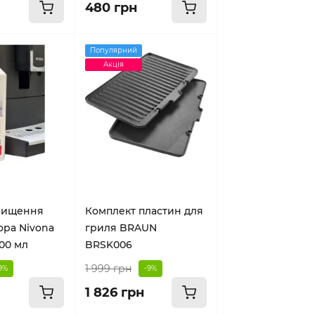
480 грн
Популярний
Акція
 чищення
Комплект пластин для
ора Nivona
гриля BRAUN
500 мл
BRSK006
1 999 грн
9%
-9%
1 826 грн