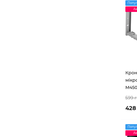
Попу
Ак
Крон
мікр
M45
599 
428
Попу
Ак