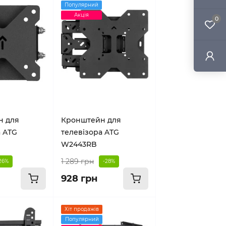
Популярний
Акція
0
н для
Кронштейн для
а ATG
телевізора ATG
W2443RB
1 289 грн
26%
-28%
928 грн
Хіт продажів
Популярний