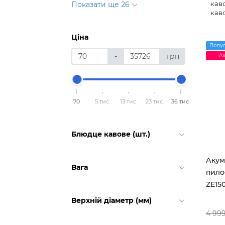
кав
Показати ще 26
кав
Ціна
Попу
-
грн
Ак
70
5 тис.
13 тис.
23 тис.
36 тис.
Блюдце кавове (шт.)
Акум
Вага
пилос
ZE15
Верхній діаметр (мм)
4 99