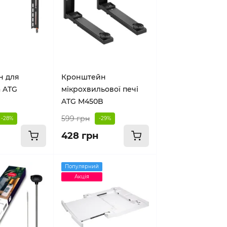
н для
Кронштейн
а ATG
мікрохвильової печі
ATG M450B
599 грн
-28%
-29%
428 грн
Популярний
Акція