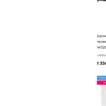
Крон
теле
W325
1 899
1 35
Попу
Ак