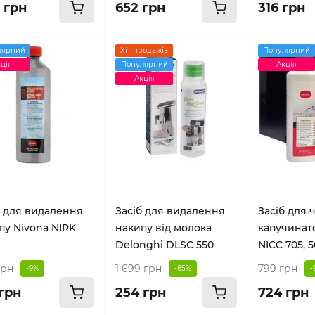
8 грн
652 грн
316 грн
лярний
Хіт продажів
Популярний
ція
Популярний
Акція
Акція
б для видалення
Засіб для видалення
Засіб для
пу Nivona NIRK
накипу від молока
капучинат
Delonghi DLSC 550
NICC 705, 
грн
1 699 грн
799 грн
-9%
-85%
-
 грн
254 грн
724 грн