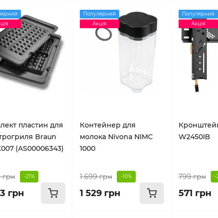
лярний
Популярний
Популярний
ція
Акція
Акція
лект пластин для
Контейнер для
Кронштей
трогриля Braun
молока Nivona NIMC
W2450IB
007 (AS00006343)
1000
 грн
1 699 грн
799 грн
-21%
-10%
-
53 грн
1 529 грн
571 грн