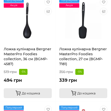
Популярний
Популярний
Акція
Акція
Ложка кулiнарна Bergner
Ложка кулінарна Bergner
MasterPro Foodies
MasterPro Foodies
collection, 36 см (BGMP-
collection, 27 см (BGMP-
4587)
7181)
519 грн
356 грн
-5%
-5%
494 грн
339 грн
До кошика
До кошика
Популярний
Популярний