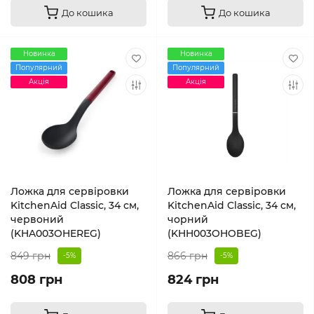
До кошика
До кошика
Новинка
Новинка
Популярний
Популярний
Акція
Акція
Ложка для сервіровки
Ложка для сервіровки
KitchenAid Classic, 34 см,
KitchenAid Classic, 34 см,
червоний
чорний
(KHA003OHEREG)
(KHH003OHOBEG)
849 грн
866 грн
-5%
-5%
808 грн
824 грн