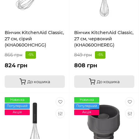
Вінчик KitchenAid Classic,
Вінчик KitchenAid Classic,
27 см, сірий
27 см, червоний
(KHA060OHCHGG)
(KHA060OHEREG)
866 грн
849 грн
-5%
-5%
824 грн
808 грн
До кошика
До кошика
Новинка
Новинка
Популярний
Популярний
Акція
Акція