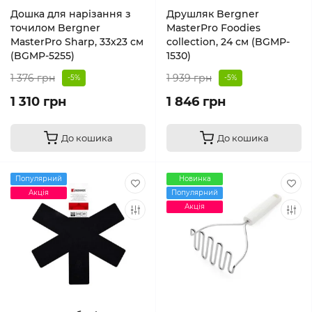
Дошка для нарізання з
Друшляк Bergner
точилом Bergner
MasterPro Foodies
MasterPro Sharp, 33х23 см
collection, 24 см (BGMP-
(BGMP-5255)
1530)
1 376 грн
1 939 грн
-5%
-5%
1 310 грн
1 846 грн
До кошика
До кошика
Популярний
Новинка
Акція
Популярний
Акція