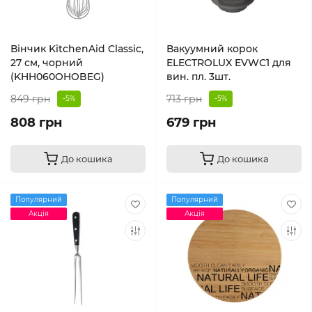
Вінчик KitchenAid Classic,
Вакуумний корок
27 см, чорний
ELECTROLUX EVWC1 для
(KHH060OHOBEG)
вин. пл. 3шт.
849 грн
713 грн
-5%
-5%
808 грн
679 грн
До кошика
До кошика
Популярний
Популярний
Акція
Акція