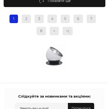
Показати ще
1
2
3
4
5
6
7
8
>
>|
Слідкуйте за новинками та акціями:
Підпишіться