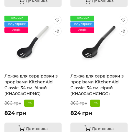
До кошика
До кошика
Новинка
Новинка
Популярний
Популярний
Акція
Акція
Ложка для сервіровки з
Ложка для сервіровки з
прорізами KitchenAid
прорізами KitchenAid
Classic, 34 см, білий
Classic, 34 см, сірий
(KHA004OHPNG)
(KHA004OHCHGG)
866 грн
866 грн
-5%
-5%
824 грн
824 грн
До кошика
До кошика