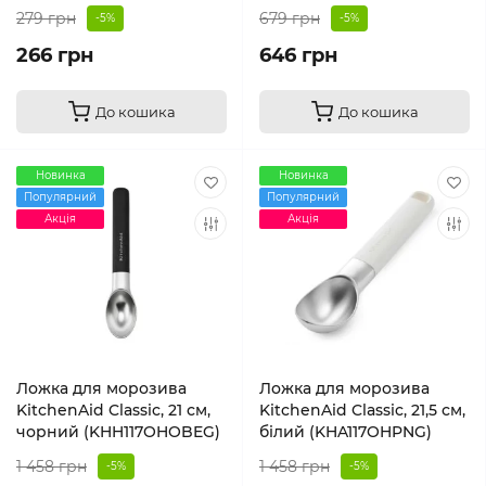
279 грн
679 грн
-5%
-5%
266 грн
646 грн
До кошика
До кошика
Новинка
Новинка
Популярний
Популярний
Акція
Акція
Ложка для морозива
Ложка для морозива
KitchenAid Classic, 21 см,
KitchenAid Classic, 21,5 см,
чорний (KHH117OHOBEG)
білий (KHA117OHPNG)
1 458 грн
1 458 грн
-5%
-5%