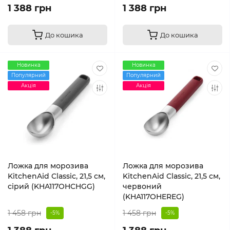
1 388 грн
1 388 грн
До кошика
До кошика
Новинка
Новинка
Популярний
Популярний
Акція
Акція
Ложка для морозива
Ложка для морозива
KitchenAid Classic, 21,5 см,
KitchenAid Classic, 21,5 см,
сірий (KHA117OHCHGG)
червоний
(KHA117OHEREG)
1 458 грн
1 458 грн
-5%
-5%