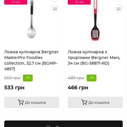
Акція
Акція
Ложка кулінарна Bergner
Ложка кулінарна з
MasterPro Foodies
прорізами Bergner Mars,
collection, 32.7 см (BGMP-
34 см (BG-38871-RD)
4857)
560 грн
489 грн
-5%
-5%
533 грн
466 грн
До кошика
До кошика