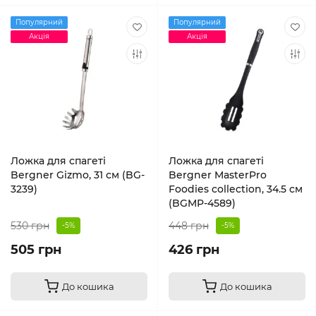
Популярний
Популярний
Акція
Акція
Ложка для спагеті
Ложка для спагеті
Bergner Gizmo, 31 см (BG-
Bergner MasterPro
3239)
Foodies collection, 34.5 см
(BGMP-4589)
530 грн
448 грн
-5%
-5%
505 грн
426 грн
До кошика
До кошика