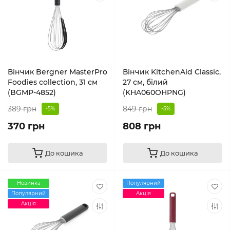
Вінчик Bergner MasterPro
Вінчик KitchenAid Classic,
Foodies collection, 31 см
27 см, білий
(BGMP-4852)
(KHA060OHPNG)
389 грн
849 грн
-5%
-5%
370 грн
808 грн
До кошика
До кошика
Новинка
Популярний
Популярний
Акція
Акція