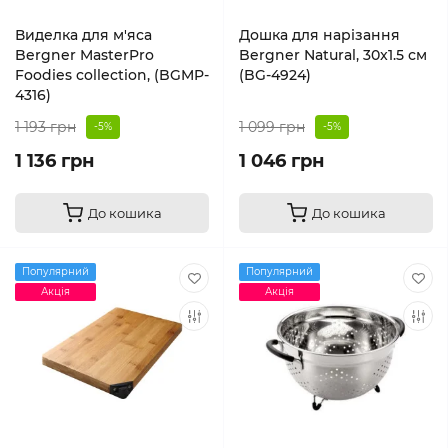
Виделка для м'яса
Дошка для нарізання
Bergner MasterPro
Bergner Natural, 30x1.5 см
Foodies collection, (BGMP-
(BG-4924)
4316)
1 193 грн
1 099 грн
-5%
-5%
1 136 грн
1 046 грн
До кошика
До кошика
Популярний
Популярний
Акція
Акція