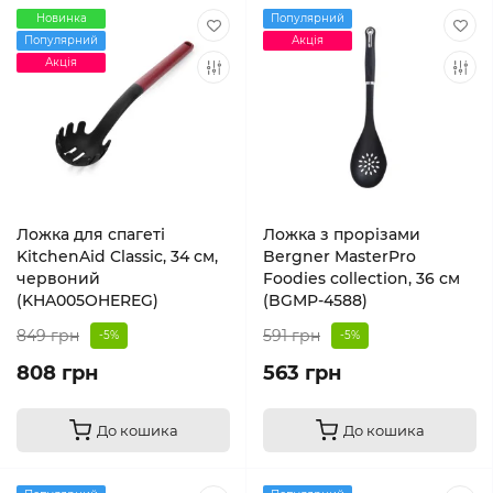
Новинка
Популярний
Популярний
Акція
Акція
Ложка для спагеті
Ложка з прорізами
KitchenAid Classic, 34 см,
Bergner MasterPro
червоний
Foodies collection, 36 см
(KHA005OHEREG)
(BGMP-4588)
849 грн
591 грн
-5%
-5%
808 грн
563 грн
До кошика
До кошика