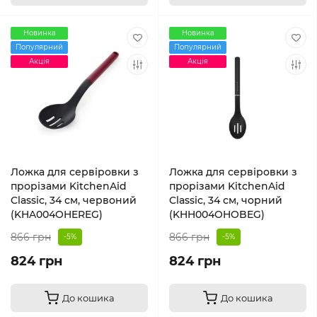
Новинка
Новинка
Популярний
Популярний
Акція
Акція
Ложка для сервіровки з
Ложка для сервіровки з
прорізами KitchenAid
прорізами KitchenAid
Classic, 34 см, червоний
Classic, 34 см, чорний
(KHA004OHEREG)
(KHH004OHOBEG)
866 грн
866 грн
-5%
-5%
824 грн
824 грн
До кошика
До кошика