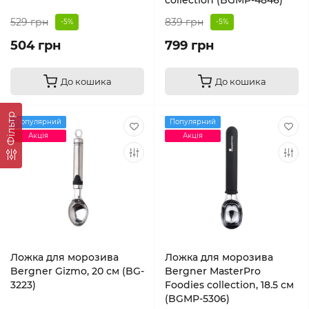
collection (BGMP-4846)
529 грн
839 грн
-5%
-5%
504 грн
799 грн
До кошика
До кошика
Фільтр
Популярний
Популярний
Акція
Акція
Ложка для морозива
Ложка для морозива
Bergner Gizmo, 20 см (BG-
Bergner MasterPro
3223)
Foodies collection, 18.5 см
(BGMP-5306)