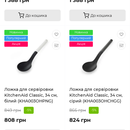
1 388 грн
1 388 грн
До кошика
До кошика
Новинка
Новинка
Популярний
Популярний
Акція
Акція
Ложка для сервіровки
Ложка для сервіровки
KitchenAid Classic, 34 см,
KitchenAid Classic, 34 см,
білий (KHA003OHPNG)
сірий (KHA003OHCHGG)
849 грн
866 грн
-5%
-5%
808 грн
824 грн