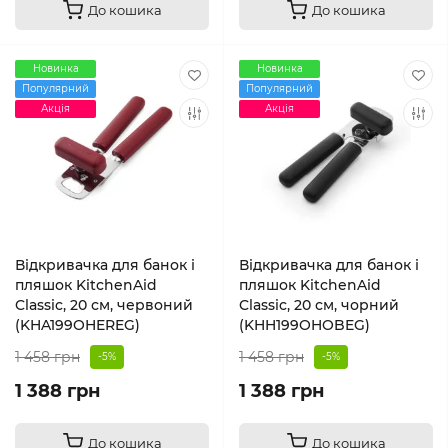
До кошика
До кошика
Новинка
Новинка
Популярний
Популярний
Акція
Акція
Відкривачка для банок і
Відкривачка для банок і
пляшок KitchenAid
пляшок KitchenAid
Classic, 20 см, червоний
Classic, 20 см, чорний
(KHA199OHEREG)
(KHH199OHOBEG)
1 458 грн
1 458 грн
-5%
-5%
1 388 грн
1 388 грн
До кошика
До кошика