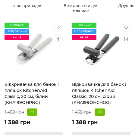
Інше приладдя
Відкривачки для
Друшляк
пляшок
Новинка
Новинка
Популярний
Популярний
Акція
Акція
Відкривачка для банок і
Відкривачка для банок і
пляшок KitchenAid
пляшок KitchenAid
Classic, 20 см, білий
Classic, 20 см, сірий
(KHA199OHPNG)
(KHA199OHCHGG)
1 458 грн
1 458 грн
-5%
-5%
1 388 грн
1 388 грн