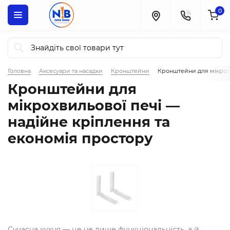
0
Головна
Аксесуари та насадки
Кронштейни
Кронштейни для мікрох
Кронштейни для
мікрохвильової печі —
надійне кріплення та
економія простору
Сучасна кухня — це не лише функціональність, а й