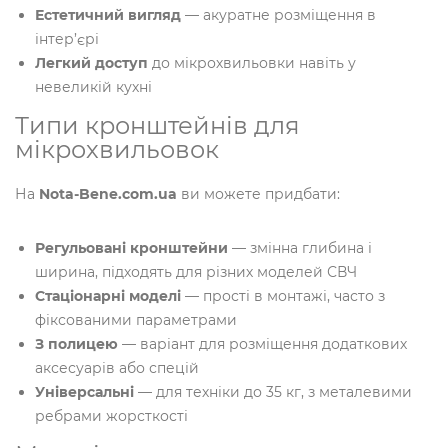
Естетичний вигляд
— акуратне розміщення в
інтер’єрі
Легкий доступ
до мікрохвильовки навіть у
невеликій кухні
Типи кронштейнів для
мікрохвильовок
На
Nota-Bene.com.ua
ви можете придбати:
Регульовані кронштейни
— змінна глибина і
ширина, підходять для різних моделей СВЧ
Стаціонарні моделі
— прості в монтажі, часто з
фіксованими параметрами
З полицею
— варіант для розміщення додаткових
аксесуарів або спецій
Універсальні
— для техніки до 35 кг, з металевими
ребрами жорсткості