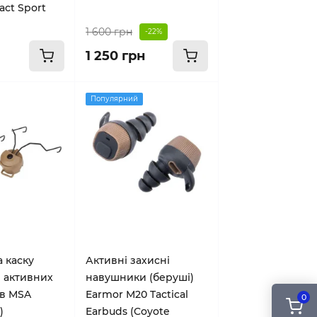
act Sport
1 600 грн
-22%
1 250 грн
Популярний
 каску
Активні захисні
 активних
навушники (беруші)
в MSA
Earmor M20 Tactical
0
)
Earbuds (Coyote