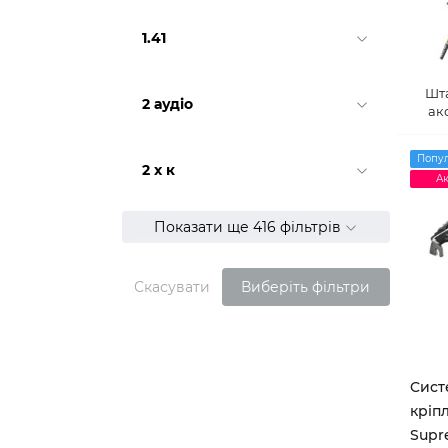
1.41
Шт
2 аудіо
ак
Попу
2 х к
Ак
Показати ще 416 фільтрів
Скасувати
Виберіть фільтри
Cист
кріп
Supr