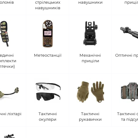
оломів
стрілецьких
навушники
приці
навушників
едичні
Метеостанції
Механічні
Оптичні п
мплекти
приціли
птечки)
чні ліхтарі
Тактичні
Тактичні
Тактичні 
окуляри
рукавички
та підс