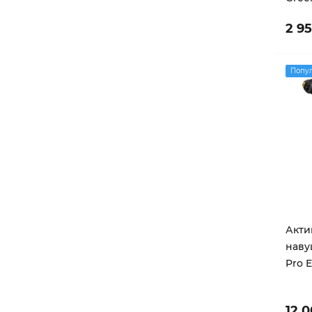
2 9
Попу
Акти
наву
Pro E
12 