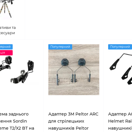
ативи та
сесуари
лярний
Популярний
Популярний
ція
ема заднього
Адаптер 3M Peltor ARC
Адаптер A
лення Sordin
для стрілецьких
Helmet Rail
eme T2/X2 BT на
навушників Peltor
навушникі