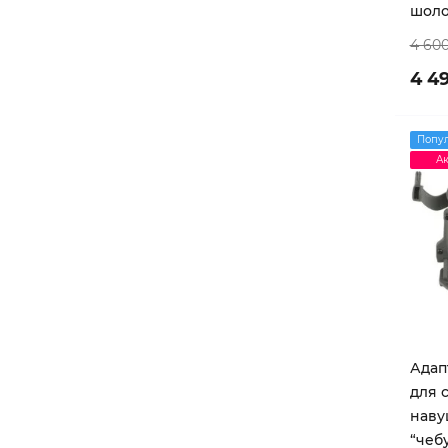
шол
4 60
4 4
Попу
Ак
Адап
для 
наву
“чеб