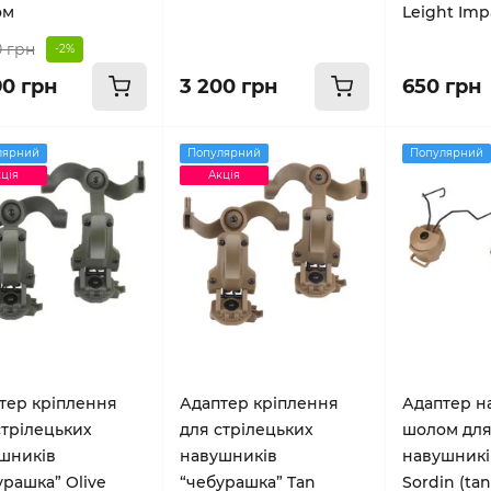
ом
Leight Imp
0 грн
-2%
90 грн
3 200 грн
650 грн
лярний
Популярний
Популярний
ція
Акція
тер кріплення
Адаптер кріплення
Адаптер на
стрілецьких
для стрілецьких
шолом для
шників
навушників
навушникі
урашка” Olive
“чебурашка” Tan
Sordin (tan