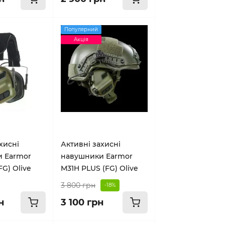
Популярний
Акція
хисні
Активні захисні
 Earmor
навушники Earmor
FG) Olive
M31H PLUS (FG) Olive
3 800 грн
-18%
н
3 100 грн