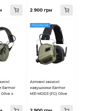
н
2 900 грн
Популярний
хисні
Активні захисні
 Earmor
навушники Earmor
 Olive з
M31 MOD3 (FG) Olive
н
2 900 грн