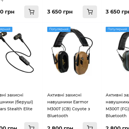
50 грн
3 650 грн
3 650 гр
лярний
Популярний
Популярний
вні захисні
Активні захисні
Активні за
шники (беруші)
навушники Earmor
навушники
ars Stealth Elite
M300T (CB) Coyote з
M300T (FG)
Bluetooth
Bluetooth
000 грн
2 800 грн
2 800 гр