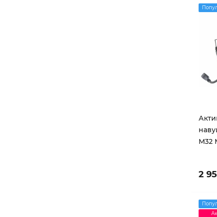
Попу
Акти
наву
M32 
2 9
Попу
Ак