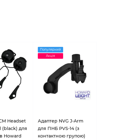
Популярний
Акція
CM Headset
Адаптер NVG J-Arm
 (black) для
для ПНБ PVS-14 (з
в Howard
контактною групою)