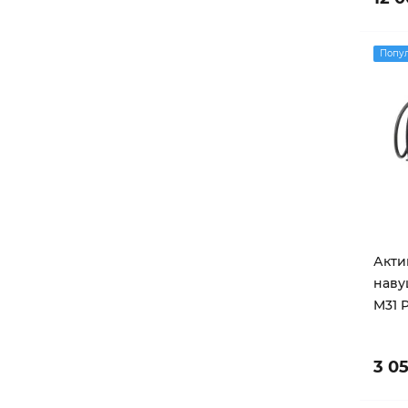
Попу
Акти
наву
M31 
3 0