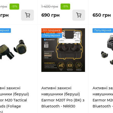
 грн
1 400 грн
-51%
-51%
 грн
690 грн
650 грн
лярний
Хіт продажів
Популярний
Популярний
вні захисні
Активні захисні
Активні за
шники (беруші)
навушники (беруші)
навушники
r M20 Tactical
Earmor M20T Pro (BK) з
Earmor M20
ds (Foliage
Bluetooth - NRR30
Bluetooth 
n)