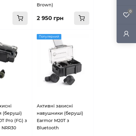
Brown)
0
2 950 грн
Популярний
хисні
Активні захисні
 (беруші)
навушники (беруші)
T Pro (FG) з
Earmor M20T з
- NRR30
Bluetooth