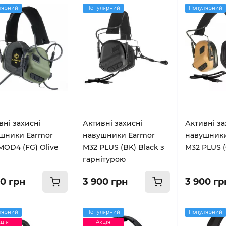
лярний
Популярний
Популярний
вні захисні
Активні захисні
Активні за
шники Earmor
навушники Earmor
навушники
MOD4 (FG) Olive
M32 PLUS (BK) Black з
M32 PLUS (
гарнітурою
50 грн
3 900 грн
3 900 гр
лярний
Популярний
Популярний
ція
Акція