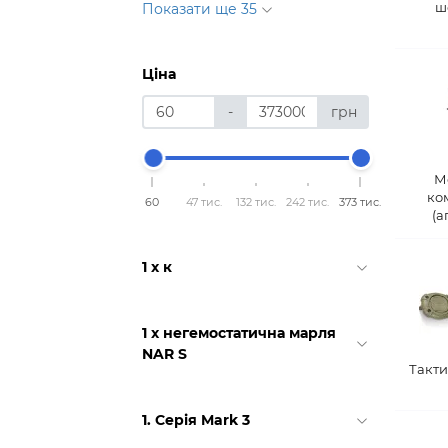
ш
Показати ще 35
Ціна
-
грн
М
ко
60
47 тис.
132 тис.
242 тис.
373 тис.
(а
1 x к
1 x негемостатична марля
NAR S
Такти
1. Серія Mark 3