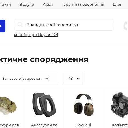
такти
Відгуки
Акції
Гарантії і повернення
Блог
в
м. Київ, пр-т Науки 42/1
ктичне спорядження
суари для
Аксесуари до
Захисні
Колімат