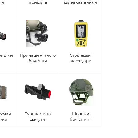
ли
прицілів
цілевказівники
риціли
Прилади нічного
Стрілецькі
бачення
аксесуари
сумки
Турнікети та
Шоломи
умки
джгути
балістичні