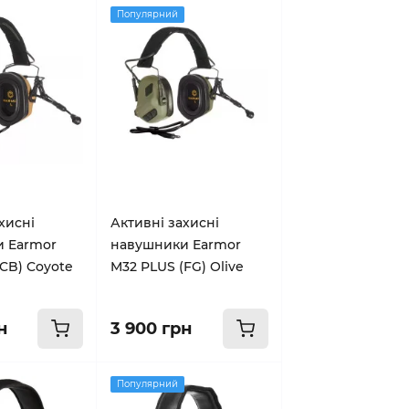
Популярний
хисні
Активні захисні
 Earmor
навушники Earmor
CB) Coyote
M32 PLUS (FG) Olive
н
3 900 грн
Популярний