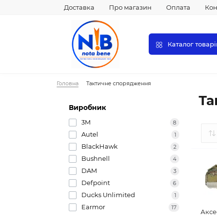
Доставка
Про магазин
Оплата
Кон
Каталог товарі
Головна
Тактичне спорядження
Та
Виробник
3M
8
Autel
1
BlackHawk
2
Bushnell
4
DAM
3
Defpoint
6
Ducks Unlimited
1
Earmor
17
Аксе