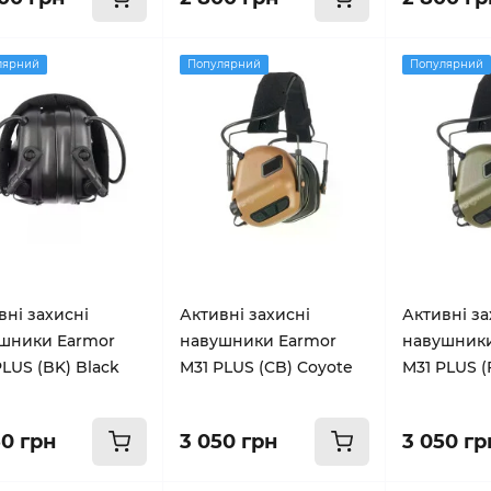
лярний
Популярний
Популярний
вні захисні
Активні захисні
Активні за
шники Earmor
навушники Earmor
навушники
PLUS (BK) Black
M31 PLUS (CB) Coyote
M31 PLUS (
50 грн
3 050 грн
3 050 гр